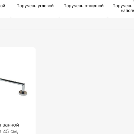
мой
Поручень угловой
Поручень откидной
Поручень
напол
я ванной
 45 см,