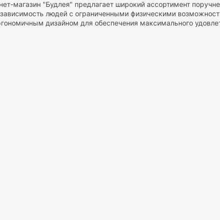
нет-магазин "Будлея" предлагает широкий ассортимент поручне
езависимость людей с ограниченными физическими возможност
гономичным дизайном для обеспечения максимального удовлет
и:
 и надежность:
Наши перила изготовлены из высококачественн
ни протестированы на выносливость и могут выдержать значите
безопасности.
й дизайн:
Наши перила разработаны с учетом особенностей че
ширину для удобного держания. Они также обладают антискол
иях влажности.
ор поручней:
В нашем ассортименте вы найдете перила для уст
умывальник, а также поручни для перемещения по комнате или 
еимущества:
 по доступной цене:
Мы стремимся обеспечить нашим клиентам
оизводятся с учетом самых строгих стандартов качества, но 
печить безопасность и комфорт своих близких.
 подход:
Мы понимаем, что у каждого человека есть уникальн
ы поручней. Наши специалисты готовы предоставить консульта