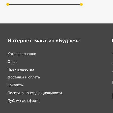
индивидуальным п
Где применяются
Домашнее исполь
стабильность при
безопасными и к
Интернет-магазин «Будлея»
Медицинские уч
центры. Они пом
опортунасть при 
Каталог товаров
Общественные п
О нас
торговые центры 
Преимущества
демонстрируют со
Доставка и оплата
Выбирая поручни 
Контакты
комфорт инвалида
своим близким!
Политика конфиденциальности
Публичная оферта