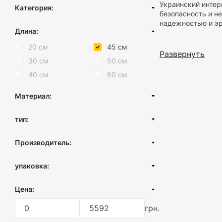
Украинский интер
Категория:
безопасность и н
надежностью и эр
Поручни для инвалидов
Длина:
Аксессуары для ванной
Ключевые функци
20 см
45 см
Развернуть
30 см
50 см
Безопасность
поддержку. О
40 см
60 см
близким в их 
Эргономичны
Материал:
оптимальную 
даже в услов
Нержавеющая сталь
тип:
Широкий выб
поручни под 
Поручень прямой
Производитель:
Конкурентные пр
Поручень угловой
Турция
Поручень откидной
упаковка:
Высокое качество
ЕС
для инвалидов пр
Сиденье для душа
картонная коробка
возможность обес
Цена:
Опорный поручень напольный
пленка
Настенный
Индивидуальный
грн.
без упаковки
модели и вариант