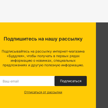
в домашних условиях. Они обеспечивают поддержку и
и по комнате, что делает повседневные дела более
Подпишитесь на нашу рассылку
реждениях, таких как больницы и реабилитационные
держивать подвижность, придают дополнительную
Подписывайтесь на рассылку интернет-магазина
«Буддлея», чтобы получать в первых рядах
ственных помещениях, таких как гостиницы, рестораны,
информацию о новинках, специальных
лей. Они способствуют инклюзивной среде и
предложениях и другую полезную информацию.
качественную продукцию, что обеспечит безопасность и
Подписаться
 поручни прямо сейчас и подарите свободу движения
Отписаться от рассылки