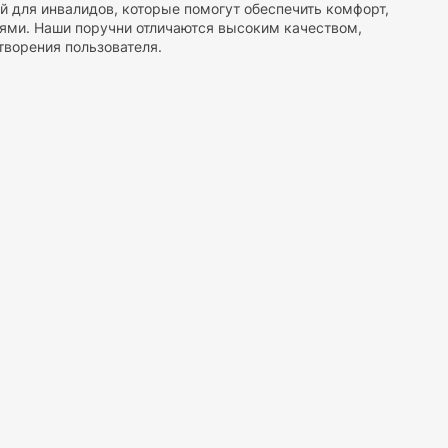
й для инвалидов, которые помогут обеспечить комфорт,
ями. Наши поручни отличаются высоким качеством,
ворения пользователя.
ых материалов, обеспечивающих стабильную и прочную
льные нагрузки, обеспечивая уверенность инвалиду и его
ловеческого организма, имеют удобную форму и
ьзящим покрытием, что обеспечивает надежный захват
ановки у ванны, душа, откидные поручни для туалета,
на улице.
 высокое качество продукции по разумной цене. Поручни
мы обеспечиваем доступные цены, чтобы каждый имел
ые потребности, поэтому мы предлагаем разнообразные
цию и помочь выбрать оптимальный вариант, отвечающий