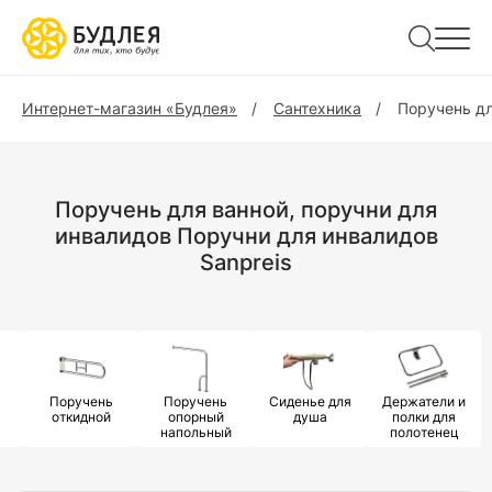
Интернет-магазин «Будлея»
Сантехника
Поручень дл
Поручень для ванной, поручни для
инвалидов Поручни для инвалидов
Sanpreis
Поручень
Поручень
Сиденье для
Держатели и
откидной
опорный
душа
полки для
напольный
полотенец