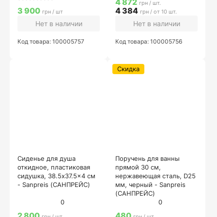
4 872
грн / шт.
3 900
4 384
грн / шт
грн / от 10 шт.
Нет в наличии
Нет в наличии
Код товара: 100005757
Код товара: 100005756
Скидка
Сиденье для душа
Поручень для ванны
откидное, пластиковая
прямой 30 см,
сидушка, 38.5x37.5x4 см
нержавеющая сталь, D25
- Sanpreis (САНПРЕЙС)
мм, черный - Sanpreis
(САНПРЕЙС)
0
0
2 800
480
грн / шт
грн / шт