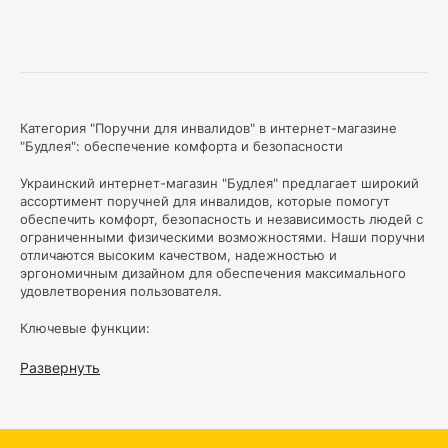
Категория "Поручни для инвалидов" в интернет-магазине
"Будлея": обеспечение комфорта и безопасности
Украинский интернет-магазин "Будлея" предлагает широкий
ассортимент поручней для инвалидов, которые помогут
обеспечить комфорт, безопасность и независимость людей с
ограниченными физическими возможностями. Наши поручни
отличаются высоким качеством, надежностью и
эргономичным дизайном для обеспечения максимального
удовлетворения пользователя.
Ключевые функции:
Безопасность и надежность:
Наши перила изготовлены
Развернуть
из высококачественных материалов, обеспечивающих
стабильную и прочную поддержку. Они протестированы
на выносливость и могут выдержать значительные
нагрузки, обеспечивая уверенность инвалиду и его