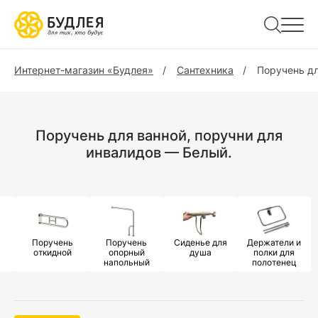
Интернет-магазин «Будлея»
Сантехника
Поручень дл
Поручень для ванной, поручни для
инвалидов — Белый.
Поручень
Поручень
Сиденье для
Держатели и
откидной
опорный
душа
полки для
напольный
полотенец