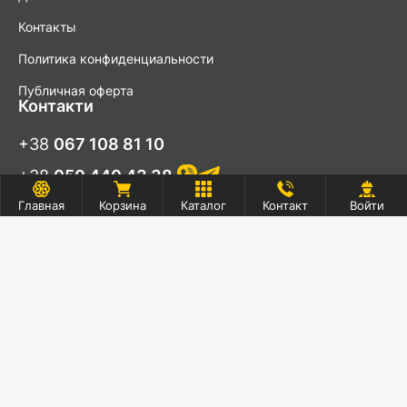
Контакты
Политика конфиденциальности
Публичная оферта
Контакти
+38
067 108 81 10
+38
050 440 43 38
Главная
+38
093 997 48 78
Корзина
Каталог
Контакт
Войти
[email protected]
© 2026 Интернет-магазин
стройматериалов «Будлея»