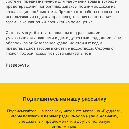
системе, предназначенное для удержания воды в трубах и
предотвращения неприятных запахов, поднимающихся из
канализационной системы. Принцип его работы основан на
использовании водяной преграды, которая не позволяет
газам из канализации проникать в помещение.
Сифоны могут быть установлены под раковинами,
умывальниками, ваннами и даже душевыми поддонами. Они
обеспечивают безопасное удаление сточных вод и
предотвращают засоры в системе водоотвода. Сифоны с
гибкой гофрой позволяют устанавливать их в
труднодоступных местах и обеспечивать герметичность.
Развернуть
Теперь давайте подробнее рассмотрим, почему сифоны так
важны для сантехнических систем:
Предотвращение запахов
: Одной из основных функций
сифонов является предотвращение проникновения
неприятных запахов из канализации в помещение.
Подпишитесь на нашу рассылку
Благодаря водяной преграде в сифоне, газы не могут
подниматься вверх.
Подписывайтесь на рассылку интернет-магазина «Буддлея»,
Защита от засоров:
Сифоны выполняют функцию
чтобы получать в первых рядах информацию о новинках,
сбора мусора и загрязнений, предотвращая их
попадание в канализацию. Это может быть особенно
специальных предложениях и другую полезную
важно для умывальников и раковин, где часто остаются
информацию.