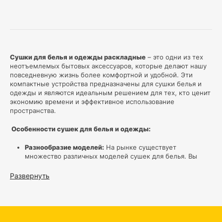
Сушки для белья и одежды раскладные
– это одни из тех
неотъемлемых бытовых аксессуаров, которые делают нашу
повседневную жизнь более комфортной и удобной. Эти
компактные устройства предназначены для сушки белья и
одежды и являются идеальным решением для тех, кто ценит
экономию времени и эффективное использование
пространства.
Особенности сушек для белья и одежды:
Разнообразие моделей:
На рынке существует
множество различных моделей сушек для белья. Вы
можете выбрать ту, которая соответствует вашим
потребностям, будь то складная стойка, напольная
Развернуть
конструкция или подвесная система.
Размеры и вместительность:
Сушки для белья доступны
в разных размерах и с разной вместимостью. Выберите
ту, которая подходит для объема белья, который вы
обычно стираете.