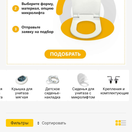
ля
Крышка для
Детское
Сиденья для
Крепления и
з
унитаза
сиденье-
унитаза с
комплектующие
та
мягкая
накладка
микролифтом
Фильтры
Сортировать