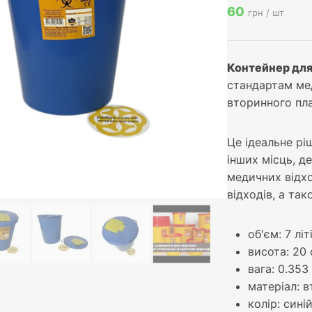
60
грн / шт
Контейнер для 
стандартам мед
вторинного пл
Це ідеальне рі
інших місць, д
медичних відхо
відходів, а та
об'єм: 7 літ
висота: 20
вага: 0.353
матеріал: 
колір: сині