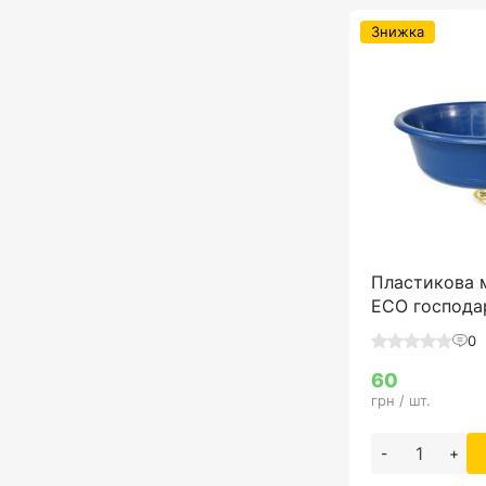
Знижка
Пластикова 
ECO господар
0
60
грн / шт.
-
+