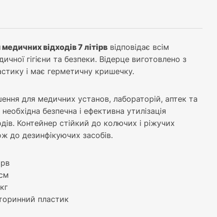
медичних відходів 7 літірв
відповідає всім
ичної гігієни та безпеки. Відерце виготовлено з
астику і має герметичну кришечку.
шення для медичних установ, лабораторій, аптек та
е необхідна безпечна і ефективна утилізація
дів. Контейнер стійкий до колючих і ріжучих
кож до дезинфікуючих засобів.
ірв
 см
 кг
вторинний пластик
й