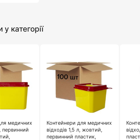
и у категорії
для медичних
Контейнери для медичних
Конт
л, первинний
відходів 1,5 л, жовтий,
відхо
тий,
первинний пластик,
плас