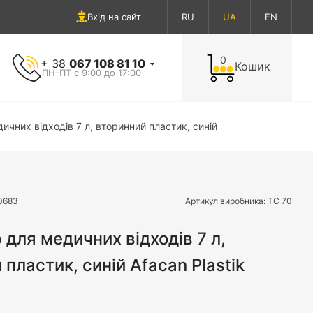
Вхід на сайт
RU
UA
EN
0
+ 38
067 108 81 10
Кошик
ПН-ПТ с 9:00 до 17:00
ичних відходів 7 л, вторинний пластик, синій
0683
Артикул виробника:
ТС 70
 для медичних відходів 7 л,
пластик, синій Afacan Plastik