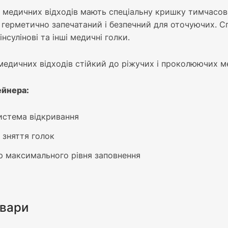
 медичних відходів мають спеціальну кришку тимчасовог
 герметично запечатаний і безпечний для оточуючих. Сп
інсулінові та інші медичні голки.
медичних відходів стійкий до ріжучих і проколюючих м
ейнера:
истема відкривання
я зняття голок
р максимального рівня заповнення
овари