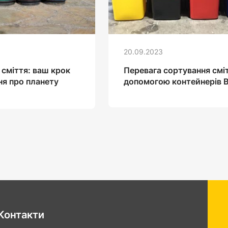
20.09.2023
сміття: ваш крок
Перевага сортування сміт
ня про планету
допомогою контейнерів B
Контакти