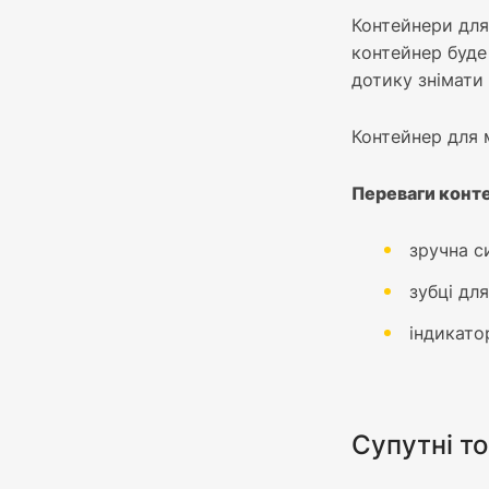
Контейнери для
контейнер буде
дотику знімати 
Контейнер для 
Переваги конт
зручна с
зубці дл
індикато
Супутні т