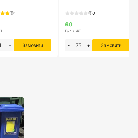
1
0
60
шт
грн / шт
+
Замовити
-
+
Замовити