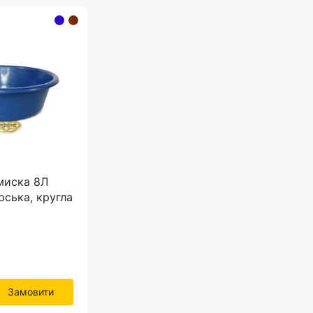
миска 8Л
ська, кругла
Замовити