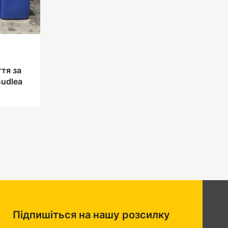
тя за
udlea
Підпишіться на нашу розсилку