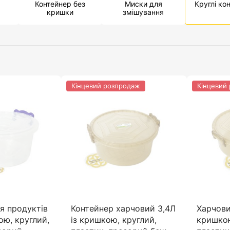
Контейнер без
Миски для
Круглі ко
кришки
змішування
Кінцевий розпродаж
Кінцевий
я продуктів
Контейнер харчовий 3,4Л
Харчови
ою, круглий,
із кришкою, круглий,
кришкою