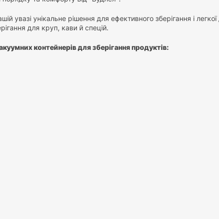
ій увазі унікальне рішення для ефективного зберігання і легко
рігання для круп, кави й спецій.
вакуумних контейнерів для зберігання продуктів:
рядок:
Забудьте про безліч мішків і банок, що займають місце н
порядок у вашій кухні. Окремі ємності дозволять вам зберігати 
а доступність:
Прозорі стінки контейнера дозволять вам легко в
ючи несподіваних ситуацій на кухні.
у:
Більше не потрібно шукати потрібну крупу серед нескінченних
дяки чіткій організації та легкому доступу до вмісту.
кових ємностей:
зайн:
контейнери створені з урахуванням сучасних тенденцій в ди
о будь-якої кухні.
 матеріали:
Ми використовуємо тільки екологічно чисті матеріал
свіжість ваших продуктів на довгий час.
труктура
: Органайзер розроблений з урахуванням потреб сучас
 використанні роблять його ідеальним помічником на вашій кухні.