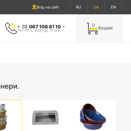
Вхід на сайт
RU
UA
EN
0
+ 38
067 108 81 10
Кошик
ПН-ПТ с 9:00 до 17:00
йнери.