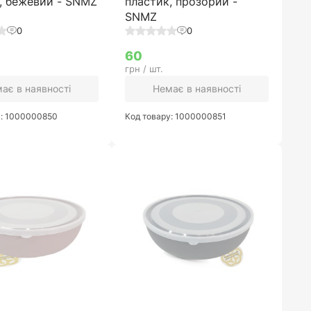
, бежевий - SNMZ
пластик, прозорий -
SNMZ
0
0
60
грн / шт.
ає в наявності
Немає в наявності
у: 1000000850
Код товару: 1000000851