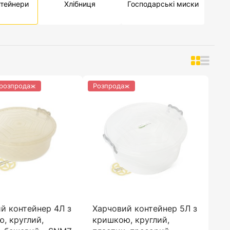
нтейнери
Хлібниця
Господарські миски
 розпродаж
Розпродаж
й контейнер 4Л з
Харчовий контейнер 5Л з
, круглий,
кришкою, круглий,