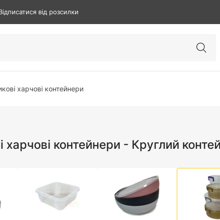
Відписатися від розсилки
кові харчові контейнери
 харчові контейнери - Круглий конте