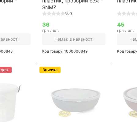
зорий -
пластик, прозорий беж -
пластик
SNMZ
0
36
45
грн / шт.
грн / шт.
наявності
Немає в наявності
Нем
0000848
Код товару: 1000000849
Код товар
одаж
Знижка