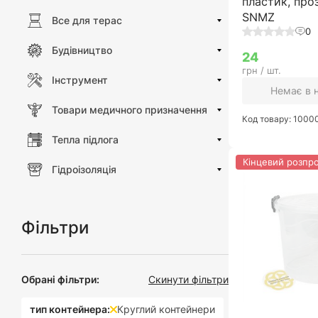
пластик, про
SNMZ
Все для терас
0
Будівництво
24
грн / шт.
Інструмент
Немає в 
Товари медичного призначення
Код товару: 100
Тепла підлога
Кінцевий розпр
Гідроізоляція
Фільтри
Обрані фільтри:
Скинути фільтри
тип контейнера:
Круглий контейнери