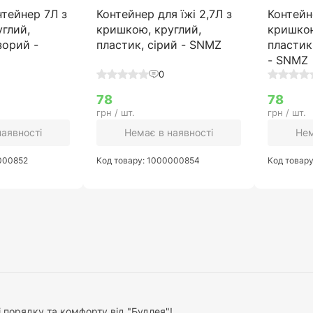
тейнер 7Л з
Контейнер для їжі 2,7Л з
Контейн
глий,
кришкою, круглий,
кришкою
зорий -
пластик, сірий - SNMZ
пластик
- SNMZ
0
78
78
грн / шт.
грн / шт.
наявності
Немає в наявності
Нем
0000852
Код товару: 1000000854
Код товар
ті порядку та комфорту від "Будлея"!