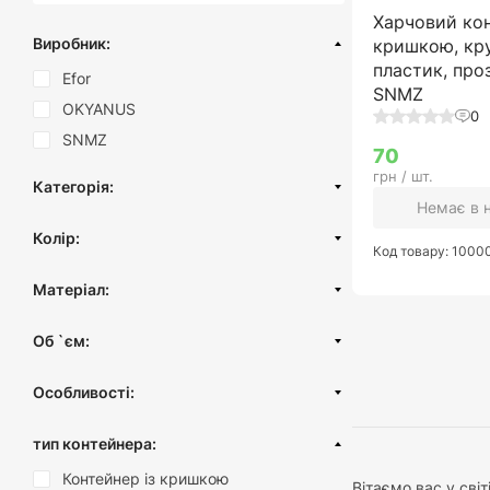
Харчовий кон
Виробник:
кришкою, кру
пластик, про
Efor
SNMZ
OKYANUS
0
SNMZ
70
грн / шт.
Категорія:
Немає в 
Харчові контейнери
Колір:
Харчові миски
Код товару: 100
Білий
Господарські миски
Матеріал:
Сірий
Ванни дитячі
Нержавіюча сталь
Прозорий димчастий
Об `єм:
Пластик
Хром
2 літри
Пластик (вторинний)
Особливості:
Синій
3,5 літри
Зелений
З кришкою
4 літри
тип контейнера:
Червоний
Без кришки
5 літрів
Контейнер із кришкою
Рожевий
Вітаємо вас у сві