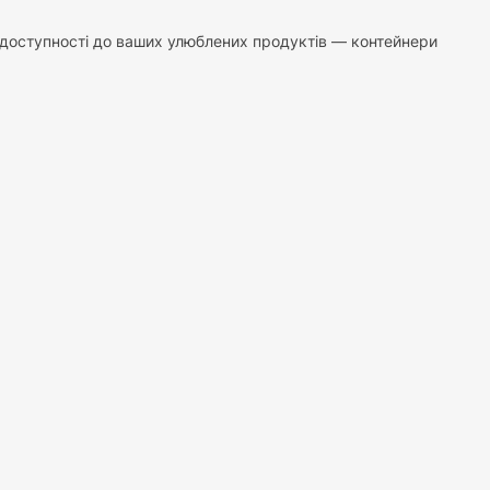
ї доступності до ваших улюблених продуктів — контейнери
а полицях. Наші контейнери допоможуть створити
різні види круп окремо, запобігаючи їх пересипання і
изначити, скільки крупи залишилося, і своєчасно поповнити
 рядів банок. З нашими контейнерами ви легко знайдете
зайні інтер'єрів. Він стане стильним і практичним
и, які не взаємодіють з харчовими продуктами. Це гарантує
них господинь. Ергономічний дизайн, герметичність