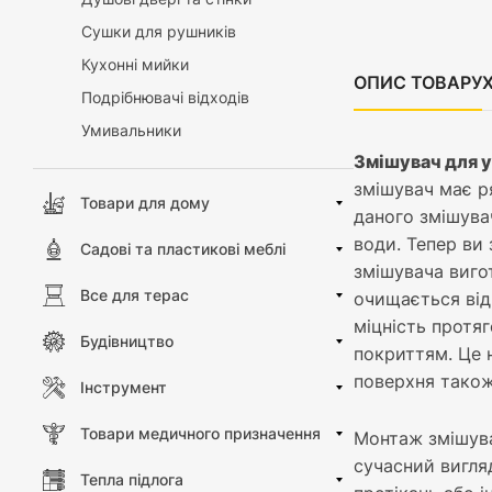
Сушки для рушників
Кухонні мийки
ОПИС ТОВАРУ
Подрібнювачі відходів
Умивальники
Змішувач для 
змішувач має р
Товари для дому
даного змішува
води. Тепер ви
Садові та пластикові меблі
змішувача виго
Все для терас
очищається від
міцність протяг
Будівництво
покриттям. Це н
поверхня також
Інструмент
Товари медичного призначення
Монтаж змішува
сучасний вигля
Тепла підлога