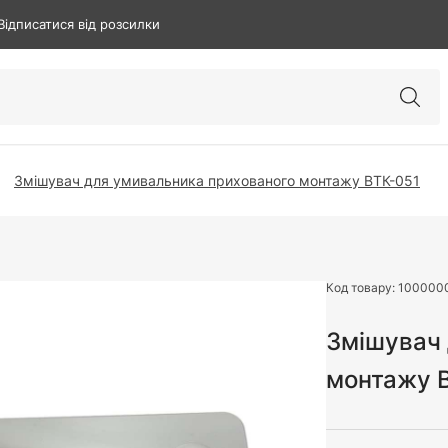
Відписатися від розсилки
Змішувач для умивальника прихованого монтажу ВТК-051
Код товару:
100000
Змішувач 
монтажу В