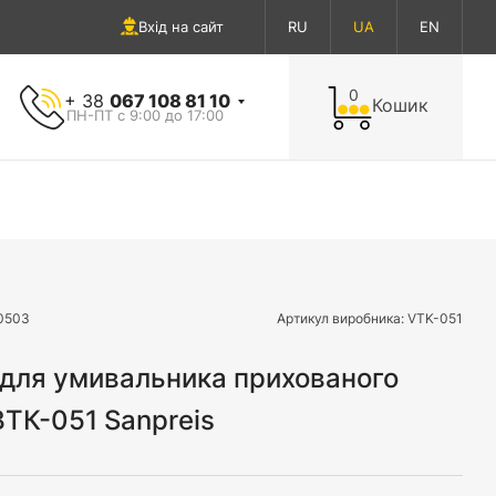
Вхід на сайт
RU
UA
EN
0
+ 38
067 108 81 10
Кошик
ПН-ПТ с 9:00 до 17:00
0503
Артикул виробника:
VTK-051
для умивальника прихованого
ТК-051 Sanpreis