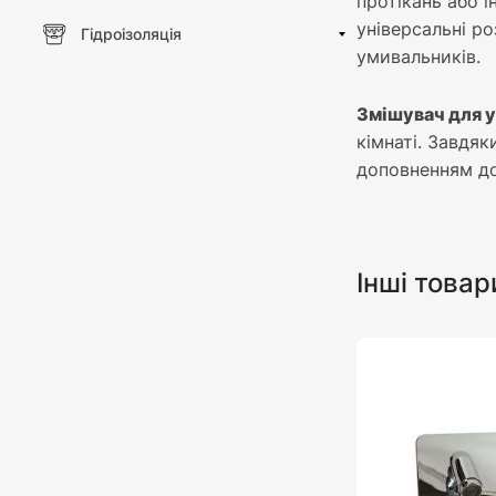
протікань або 
універсальні р
Гідроізоляція
умивальників.
Змішувач для 
кімнаті. Завдяк
доповненням до
Інші товар