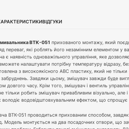
ХАРАКТЕРИСТИКИ
ВІДГУКИ
умивальника ВТК-051
прихованого монтажу, який поєдну
яд переваг, які роблять його незамінним елементом у ва
ча є наявність одноважільного управління, яке дозволя
 зможете налаштувати потрібну температуру відразу, без
товлена з високоякісного АВС пластику, який не тільки 
 забруднень. Завдяки цьому, змішувач завжди буде вигл
ом довгого часу. Крім того, змішувач і вентиль управл
е тільки робить змішувач привабливим візуально, але і 
 володіє водовідштовхувальним ефектом, що спрощує 
ча ВТК-051 проводиться прихованим способом, завдяки ч
д. Модель монтується на два посадочних отвори, що забе