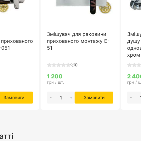
я
Змішувач для раковини
Змішу
 прихованого
прихованого монтажу E-
душу
-051
51
однов
хром
0
1 200
2 40
грн / шт.
грн / ш
Замовити
-
+
Замовити
-
атті