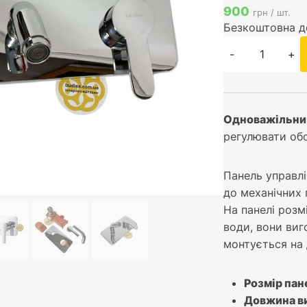
900
грн / шт.
Безкоштовна д
-
+
Одноважільни
регулювати обс
Панель управлі
до механічних 
На панелі роз
води, вони виг
монтується на
Розмір пане
Довжина ви