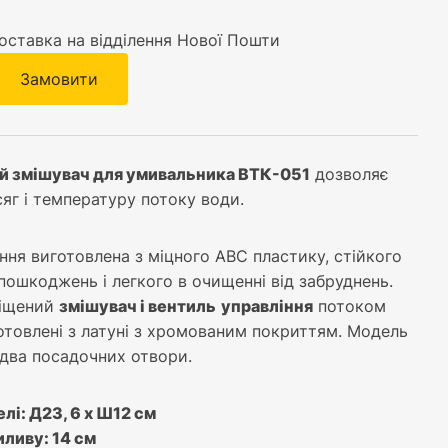
оставка на відділення Нової Пошти
Замовити
й змішувач для умивальника ВТК-051
дозволяє
яг і температуру потоку води.
ння виготовлена з міцного АВС пластику, стійкого
пошкоджень і легкого в очищенні від забруднень.
міщений
змішувач і вентиль
управління
потоком
отовлені з латуні з хромованим покриттям. Модель
 два посадочних отвори.
лі: Д23, 6 х Ш12 см
ливу: 14 см