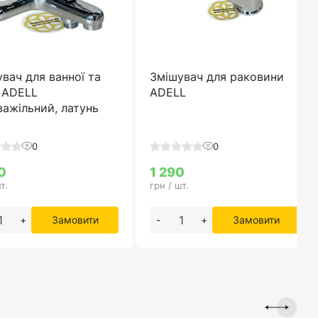
вач для ванної та
Змішувач для раковини
 ADELL
ADELL
ажільний, латунь
0
0
0
1 290
т.
грн / шт.
+
Замовити
-
+
Замовити