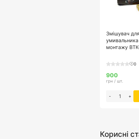
Змішувач дл
умивальника
монтажу ВТК
0
900
грн / шт.
-
+
Корисні ст