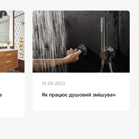
15.09.2023
а
Як працює душовий змішувач
й