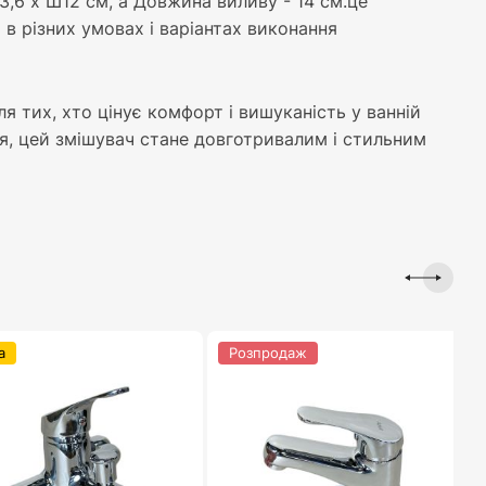
3,6 х Ш12 см, а Довжина виливу - 14 см.це
в різних умовах і варіантах виконання
я тих, хто цінує комфорт і вишуканість у ванній
ння, цей змішувач стане довготривалим і стильним
а
Розпродаж