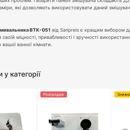
інших проблем. Габарити панелі змішувача складають Д2
озміри, які дозволяють використовувати даний змішувач 
умивальника ВТК-051
від Sanpreis є кращим вибором дл
и своїй міцності, привабливості і зручності використа
 вашої ванної кімнати.
и у категорії
Розпродаж
Знижк