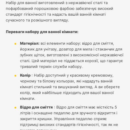
Набір для ванної виготовлений з нержавіючої сталі та
пофарбований порошковою фарбою забезпечує високий
стандарт гігієнічності та надасть вашій ванній кімнаті
сучасного та розкішного вигляду.
Переваги набору для ванної кімнати:
Матеріал:
всі елементи набору: відро для сміття,
йоржик для унітазу, дозатор для мила і стаканчик для
зубних щіток, виготовлені з високоякісної нержавіючої
сталі. Цей матеріал не піддається корозії, що гарантує
тривалий термін служби набору.
Колір
: Набір доступний у красивому кремовому,
чорному та білому кольорах, які нададуть ванній
кімнаті стильний та вишуканий вигляд. А ви оберете
колір, який найбільше підходить для вашої ванної
кімнати.
Відро для сміття
: Відро для сміття має місткість 5
літрів і оснащене педаллю для зручного відкриття і
закриття кришки. Управління педаллю сприяє
підтримці високих стандартів гігієнічності, так як не