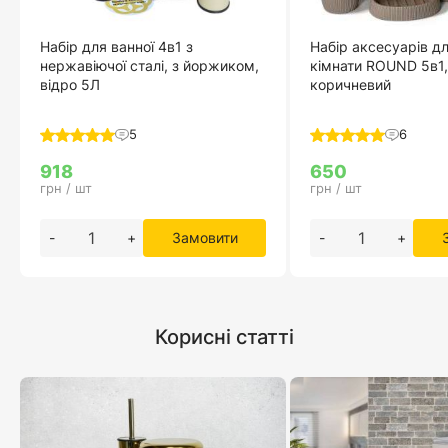
Набір для ванної 4в1 з
Набір аксесуарів дл
нержавіючої сталі, з йоржиком,
кімнати ROUND 5в1,
відро 5Л
коричневий
5
6
918
650
грн / шт
грн / шт
-
+
Замовити
-
+
Корисні статті