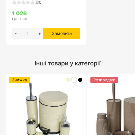
0
1 026
грн / шт.
-
+
Замовити
Інші товари у категорії
Знижка
Розпродаж