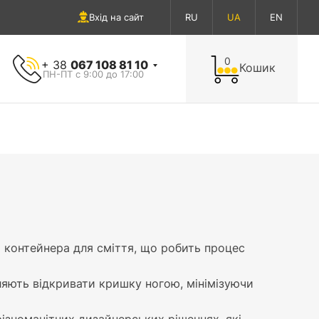
Вхід на сайт
RU
UA
EN
0
+ 38
067 108 81 10
Кошик
ПН-ПТ с 9:00 до 17:00
о контейнера для сміття, що робить процес
ляють відкривати кришку ногою, мінімізуючи