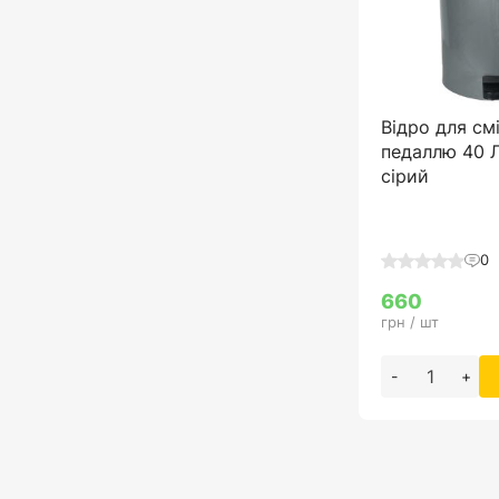
Відро для см
педаллю 40 Л
сірий
0
660
грн / шт
-
+