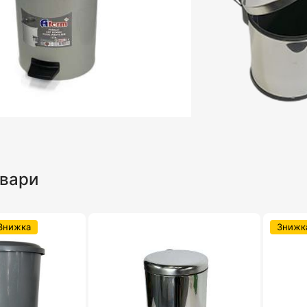
овари
Знижка
Знижк