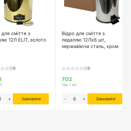
 для сміття з
Відро для сміття з
лю 12Л ELIT, золото
педаллю 12Лx6 шт,
нержавіюча сталь, хром
0
0
0
702
шт
грн / шт
+
Замовити
-
+
Замовити