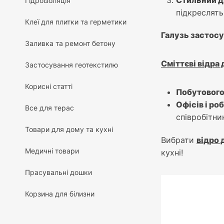
Стильний д
Гідроізоляція
підкреслять
Клеї для плитки та герметики
Галузь застос
Заливка та ремонт бетону
Сміттєві відра 
Застосування геотекстилю
Корисні статті
Побутового
Офісів і ро
Все для терас
співробітник
Товари для дому та кухні
Вибрати
відро 
Медичні товари
кухні!
Прасувальні дошки
Корзина для білизни