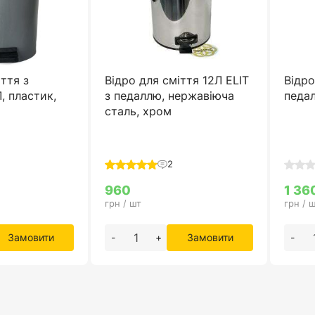
іття з
Відро для сміття 12Л ELIT
Відро
, пластик,
з педаллю, нержавіюча
педал
сталь, хром
2
960
1 36
грн / шт
грн / 
Замовити
-
+
Замовити
-