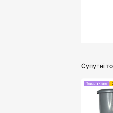
Супутні т
Товар тижня