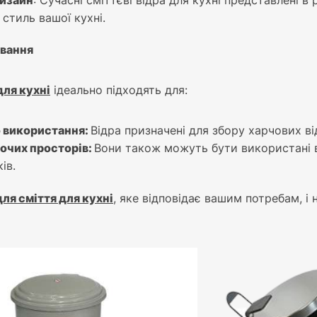
изайн
: Сучасні сміттєві відра для кухні представлені в
 стиль вашої кухні.
ування
для кухні
ідеально підходять для:
 використання:
Відра призначені для збору харчових від
бочих просторів:
Вони також можуть бути використані в
ів.
для сміття для кухні
, яке відповідає вашим потребам, 