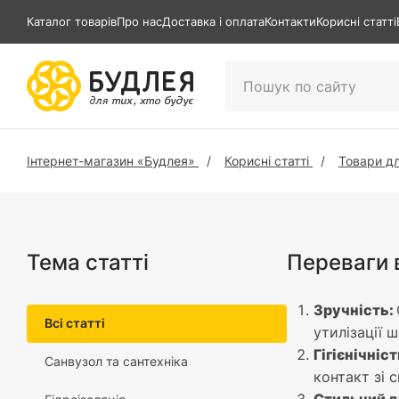
Каталог товарів
Про нас
Доставка і оплата
Контакти
Корисні статті
Інтернет-магазин «Будлея»
Корисні статті
Товари дл
Тема статті
Переваги в
Зручність:
Всі статті
утилізації 
Гігієнічніст
Санвузол та сантехніка
контакт зі 