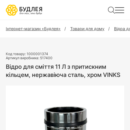
Інтернет-магазин «Будлея»
Товари для дому
Відра д
Код товару:
1000001374
Артикул виробника:
517400
Відро для сміття 11 Л з притискним
кільцем, нержавіюча сталь, хром VINKS