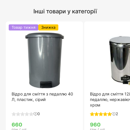
Інші товари у категорії
Товар тижня
Знижка
Відро для сміття з педаллю 40
Відро для сміття 12
Л, пластик, сірий
педаллю, нержавіюч
хром
0
2
660
960
грн / шт
грн / шт