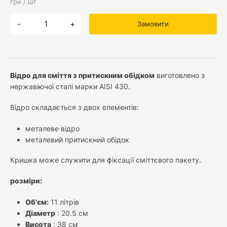
грн / шт
-
+
Замовити
Відро для сміття з притискним обідком
виготовлено з
нержавіючої сталі марки AISI 430.
Відро складається з двох елементів:
металеве відро
металевий притискний обідок
Кришка може служити для фіксації сміттєвого пакету.
розміри:
Об'єм:
11 літрів
Діаметр
: 20.5 см
Висота
: 38 см