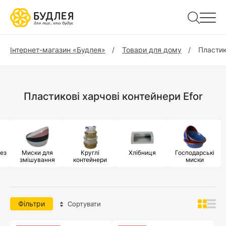
Інтернет-магазин «Будлея»
Товари для дому
Пластик
Пластикові харчові контейнери Efor
ез
Миски для
Круглі
Хлібниця
Господарські
змішування
контейнери
миски
Фільтри
Сортувати