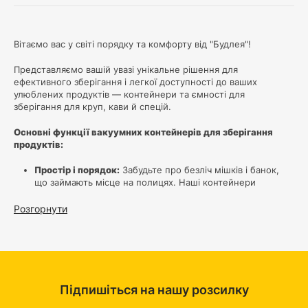
Вітаємо вас у світі порядку та комфорту від "Будлея"!
Представляємо вашій увазі унікальне рішення для
ефективного зберігання і легкої доступності до ваших
улюблених продуктів — контейнери та ємності для
зберігання для круп, кави й спецій.
Основні функції вакуумних контейнерів для зберігання
продуктів:
Простір і порядок:
Забудьте про безліч мішків і банок,
що займають місце на полицях. Наші контейнери
допоможуть створити максимальний порядок у вашій
кухні. Окремі ємності дозволять вам зберігати різні види
Розгорнути
круп окремо, запобігаючи їх пересипання і змішування.
Прозорість та доступність:
Прозорі стінки контейнера
дозволять вам легко визначити, скільки крупи
залишилося, і своєчасно поповнити запаси, уникаючи
несподіваних ситуацій на кухні.
Економія часу:
Більше не потрібно шукати потрібну
Підпишіться на нашу розсилку
крупу серед нескінченних рядів банок. З нашими
контейнерами ви легко знайдете потрібне, завдяки чіткій