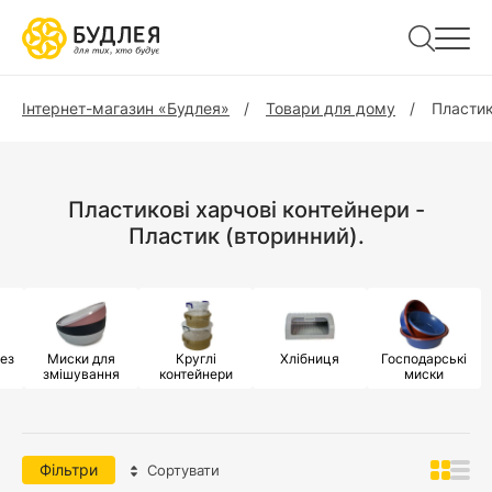
Інтернет-магазин «Будлея»
Товари для дому
Пластик
Пластикові харчові контейнери -
Пластик (вторинний).
ез
Миски для
Круглі
Хлібниця
Господарські
змішування
контейнери
миски
Фільтри
Сортувати