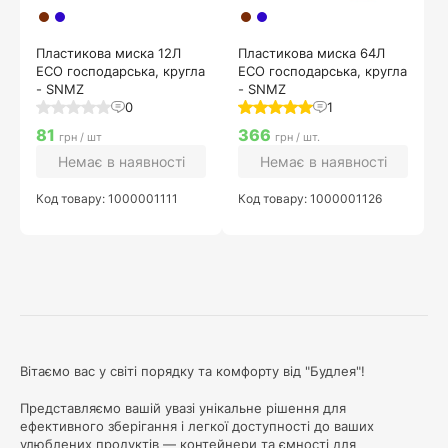
Пластикова миска 12Л
Пластикова миска 64Л
ECO господарська, кругла
ECO господарська, кругла
- SNMZ
- SNMZ
0
1
81
366
грн / шт
грн / шт.
Немає в наявності
Немає в наявності
Код товару: 1000001111
Код товару: 1000001126
Вітаємо вас у світі порядку та комфорту від "Будлея"!
Представляємо вашій увазі унікальне рішення для
ефективного зберігання і легкої доступності до ваших
улюблених продуктів — контейнери та ємності для