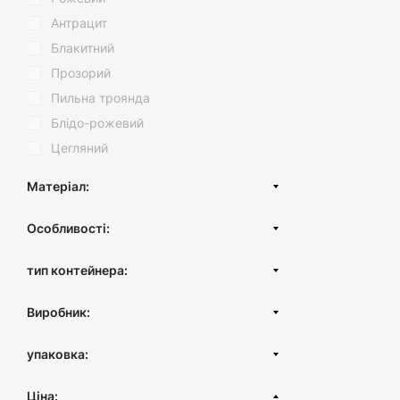
Антрацит
Блакитний
Прозорий
Пильна троянда
Блідо-рожевий
Цегляний
Матеріал:
Нержавіюча сталь
Особливості:
Пластик
З кришкою
Пластик (вторинний)
тип контейнера:
Без кришки
Контейнер із кришкою
Виробник:
Миски та ємності для змішування
Туреччина
Вакуумний контейнер
упаковка:
Круглий контейнери
картонна коробка
Ціна:
Прямокутний контейнер