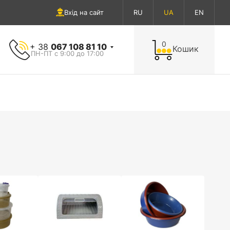
Вхід на сайт
RU
UA
EN
0
+ 38
067 108 81 10
Кошик
ПН-ПТ с 9:00 до 17:00