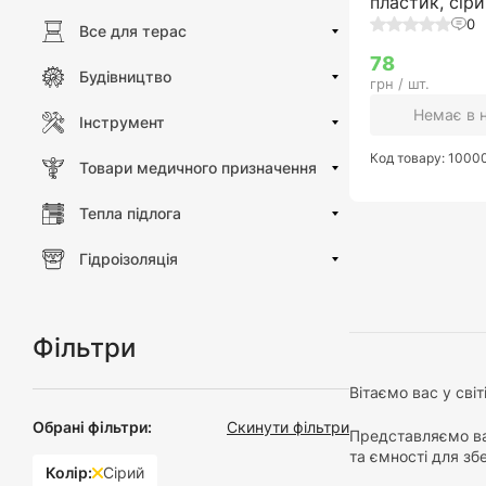
пластик, сір
0
Все для терас
78
Будівництво
грн / шт.
Немає в 
Інструмент
Код товару: 100
Товари медичного призначення
Тепла підлога
Гідроізоляція
Фільтри
Вітаємо вас у сві
Обрані фільтри:
Скинути фільтри
Представляємо ваш
та ємності для збе
Колір:
Сірий