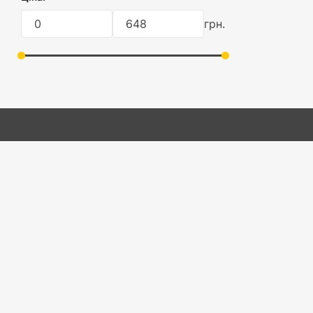
плівка
Контейнер без кришки
грн.
без упаковки
Хлібниця
Інтернет-магазин «Будлея»
Каталог товарів
Про нас
Переваги
Доставка і оплата
Контакти
Політика конфіденційності