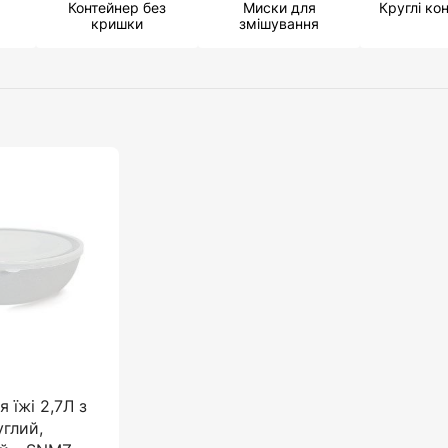
Контейнер без
Миски для
Круглі ко
кришки
змішування
 їжі 2,7Л з
глий,