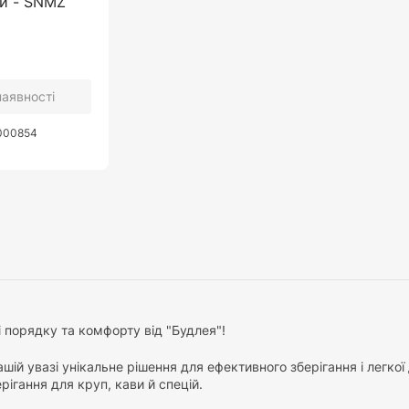
ий - SNMZ
наявності
0000854
ті порядку та комфорту від "Будлея"!
ій увазі унікальне рішення для ефективного зберігання і легко
рігання для круп, кави й спецій.