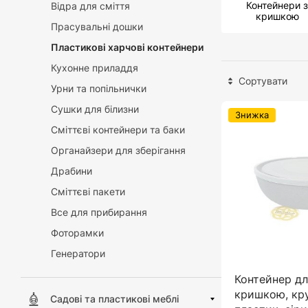
Контейнери з
Відра для сміття
кришкою
Прасувальні дошки
Пластикові харчові контейнери
Кухонне приладдя
Сортувати
Урни та попільнички
Сушки для білизни
Знижка
Сміттєві контейнери та баки
Органайзери для зберігання
Драбини
Сміттєві пакети
Все для прибирання
Фоторамки
Генератори
Контейнер для
кришкою, кру
Садові та пластикові меблі