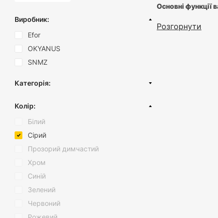
Основні функції 
Виробник:
Розгорнути
Простір і по
Efor
максимальний 
змішування.
OKYANUS
Прозорість т
SNMZ
запаси, уника
Економія час
потрібне, зав
Категорія:
Харчові контейнери
Переваги пласти
Колір:
Харчові миски
Стильний ди
Білий
Господарські миски
доповненням д
Сірий
Високоякісні
Ванни дитячі
збереження і 
Прозорий димчастий
Продумана с
Хром
та легкість у
Синій
Порядок, доступні
Зелений
Червоний
Рожевий