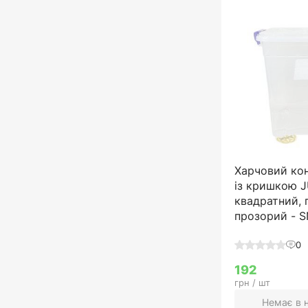
Харчовий ко
із кришкою 
квадратний, 
прозорий - 
0
192
грн / шт
Немає в 