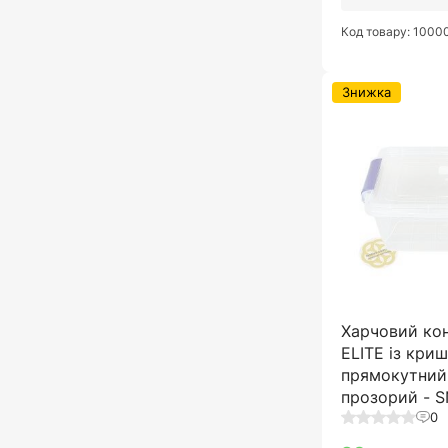
Код товару: 100
Знижка
Харчовий ко
ELITE із кри
прямокутний,
прозорий - 
0