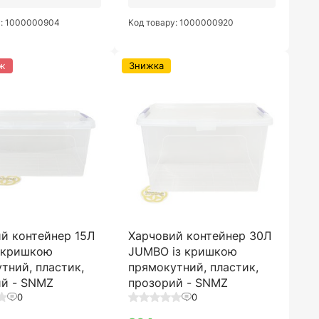
у: 1000000904
Код товару: 1000000920
ж
Знижка
й контейнер 15Л
Харчовий контейнер 30Л
з кришкою
JUMBO із кришкою
тний, пластик,
прямокутний, пластик,
ий - SNMZ
прозорий - SNMZ
0
0