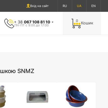
Вхід на сайт
RU
UA
EN
0
+ 38
067 108 81 10
Кошик
ПН-ПТ с 9:00 до 17:00
ришкою SNMZ