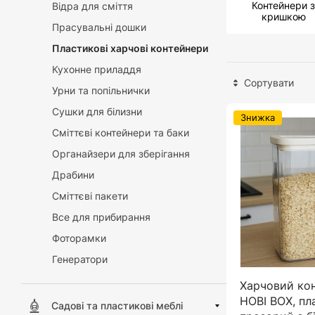
Контейнери з
Відра для сміття
кришкою
Прасувальні дошки
Пластикові харчові контейнери
Кухонне приладдя
Сортувати
Урни та попільнички
Сушки для білизни
Знижка
Сміттєві контейнери та баки
Органайзери для зберігання
Драбини
Сміттєві пакети
Все для прибирання
Фоторамки
Генератори
Харчовий кон
HOBI BOX, пл
Садові та пластикові меблі