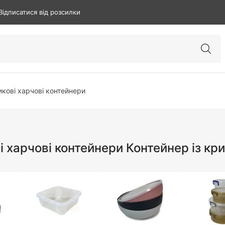
Відписатися від розсилки
кові харчові контейнери
і харчові контейнери Контейнер із к