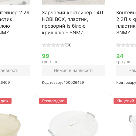
тейнер 2.2л
Харчовий контейнер 1.4Л
Контейн
астик,
HOBI BOX, пластик,
2,2Л з 
ілою
прозорий із білою
пластик
SNMZ
кришкою - SNMZ
SNMZ
0
99
24
грн / шт.
грн / шт.
наявності
Немає в наявності
Нем
26409
Код товару: 100026459
Код товар
одаж
Розпродаж
Кінцевий