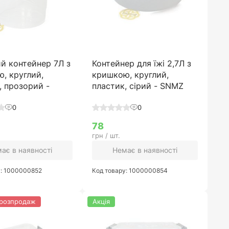
й контейнер 7Л з
Контейнер для їжі 2,7Л з
, круглий,
кришкою, круглий,
, прозорий -
пластик, сірий - SNMZ
0
0
78
грн / шт.
ає в наявності
Немає в наявності
у: 1000000852
Код товару: 1000000854
 розпродаж
Акція