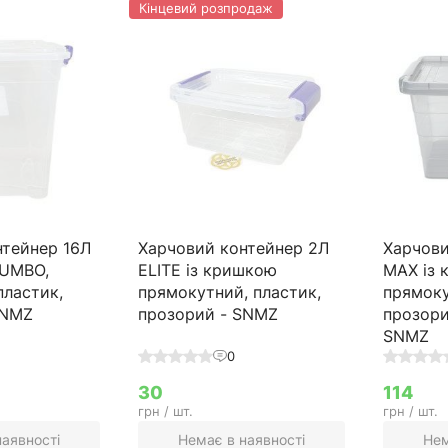
Кінцевий розпродаж
нтейнер 16Л
Харчовий контейнер 2Л
Харчови
JUMBO,
ELITE із кришкою
MAX із
пластик,
прямокутний, пластик,
прямоку
SNMZ
прозорий - SNMZ
прозори
SNMZ
0
30
114
грн / шт.
грн / шт.
наявності
Немає в наявності
Нем