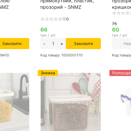
ілою
прямокутний, пластик,
прозори
SNMZ
прозорий - SNMZ
кришко
0
75
66
60
грн / шт.
грн / шт.
-
+
Замовити
Замовити
Нем
26410
Код товару: 1000001170
Код товар
Знижка
Розпрода