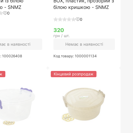
й із білою
BOX, пластик, прозорий з
ю - SNMZ
білою кришкою - SNMZ
0
0
320
грн / шт.
ає в наявності
Немає в наявності
у: 100026408
Код товару: 1000001134
ж
Кінцевий розпродаж