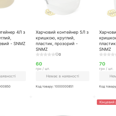
тейнер 4Л з
Харчовий контейнер 5Л з
Харчови
глий,
кришкою, круглий,
кришкою
жевий - SNMZ
пластик, прозорий -
пластик
SNMZ
SNMZ
0
60
70
грн / шт.
грн / шт.
наявності
Немає в наявності
Нем
0000850
Код товару: 1000000851
Код товар
Кінцевий