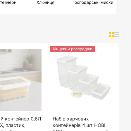
нтейнери
Хлібниця
Господарські миски
Кінцевий розпродаж
й контейнер 0,6Л
Набір харчових
X, пластик,
контейнерів 4 шт HOBI