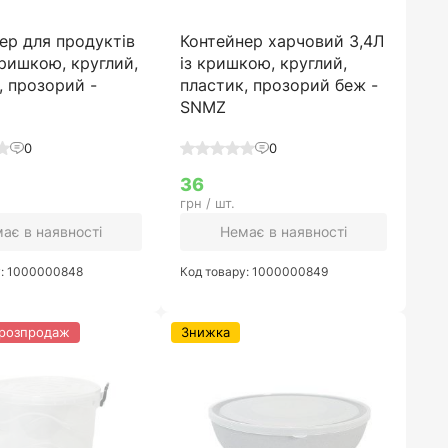
ер для продуктів
Контейнер харчовий 3,4Л
кришкою, круглий,
із кришкою, круглий,
, прозорий -
пластик, прозорий беж -
SNMZ
0
0
36
грн / шт.
ає в наявності
Немає в наявності
у: 1000000848
Код товару: 1000000849
 розпродаж
Знижка