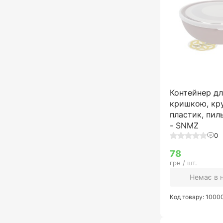
54 літри
65 літрів
Контейнер для
кришкою, кру
пластик, пил
- SNMZ
0
78
грн / шт.
Немає в 
Код товару: 100