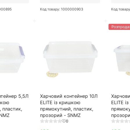
0000895
Код товару: 1000000903
Код товар
Розпрода
нтейнер 5,5Л
Харчовий контейнер 10Л
Харчови
шкою
ELITE із кришкою
ELITE і
 пластик,
прямокутний, пластик,
прямоку
SNMZ
прозорий - SNMZ
прозор
0