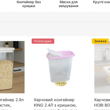
Контейнер без
Миски для
Круглі ко
кришки
змішування
Розпродаж
Знижка
тейнер 2.9л
Харчовий контейнер
Харчови
астик,
KING 2.4Л з кришкою,
HOBI BO