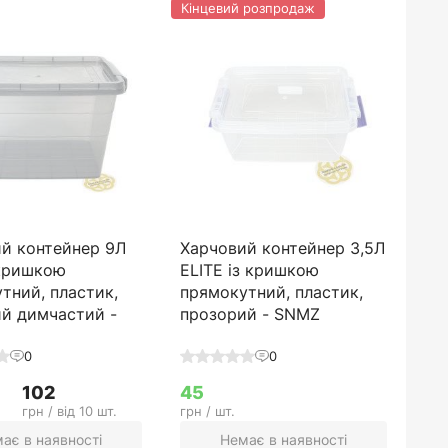
Кінцевий розпродаж
й контейнер 9Л
Харчовий контейнер 3,5Л
 кришкою
ELITE із кришкою
тний, пластик,
прямокутний, пластик,
й димчастий -
прозорий - SNMZ
0
0
102
45
грн / від 10 шт.
грн / шт.
ає в наявності
Немає в наявності