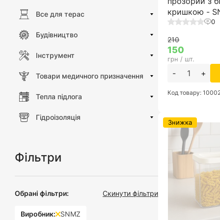
прозорий з б
кришкою - 
Все для терас
0
Будівництво
210
150
Інструмент
грн / шт.
-
+
Товари медичного призначення
Код товару: 1000
Тепла підлога
Гідроізоляція
Знижка
Фільтри
Обрані фільтри:
Скинути фільтри
Виробник:
SNMZ