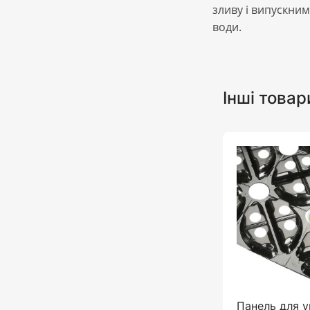
зливу і випускни
води.
Інші товар
Панель для 