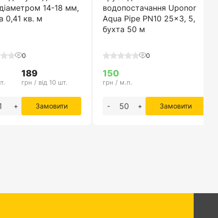
діаметром 14-18 мм,
водопостачання Uponor
 0,41 кв. м
Aqua Pipe PN10 25x3, 5,
бухта 50 м
0
0
189
150
т.
грн / від 10 шт.
грн / м.п.
+
Замовити
-
+
Замовити