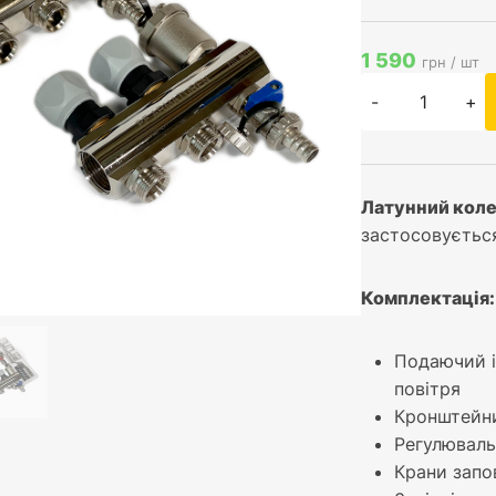
1 590
грн / шт
-
+
Латунний коле
застосовується
Комплектація:
Подаючий і
повітря
Кронштейни
Регулюваль
Крани запо