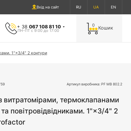
Вхід на сайт
RU
UA
EN
0
+ 38
067 108 81 10
Кошик
ПН-ПТ с 9:00 до 17:00
ами. 1"×3/4" 2 контури
759
Артикул виробника:
PF MB 802.2
з витратомірами, термоклапанами
 та повітровідвідниками. 1"×3/4" 2
rofactor