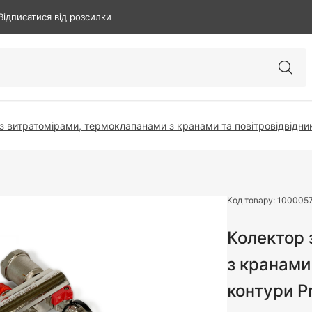
Відписатися від розсилки
з витратомірами, термоклапанами з кранами та повітровідвідник
Код товару:
100005
Колектор 
з кранами
контури P