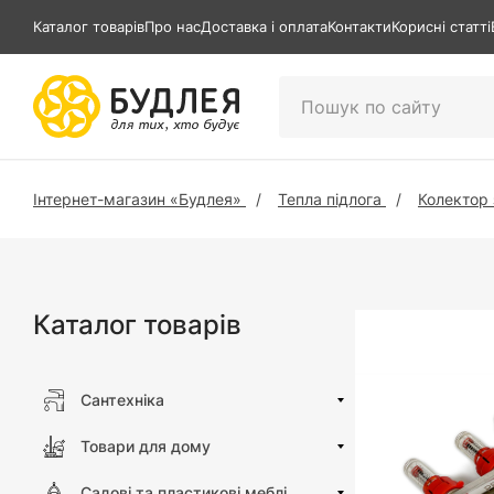
Каталог товарів
Про нас
Доставка і оплата
Контакти
Корисні статті
Інтернет-магазин «Будлея»
Тепла підлога
Колектор 
Каталог товарів
Сантехніка
Товари для дому
Садові та пластикові меблі