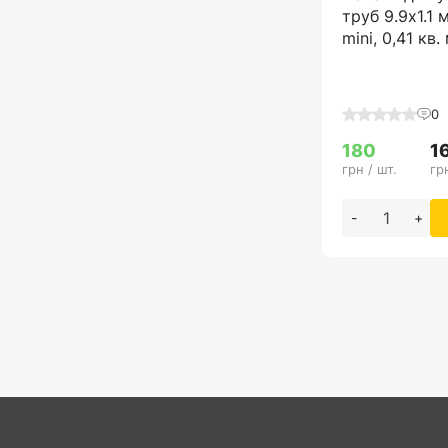
труб 9.9x1.1 
mini, 0,41 кв.
0
180
1
грн / шт.
грн
-
+