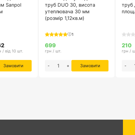
мм Sanpol
труб DUO 30, висота
труб 
 м
утеплювача 30 мм
площа
(розмір 1,12кв.м)
1
62
699
210
 / від 10 шт.
грн / шт.
грн / ш
Замовити
-
+
Замовити
-