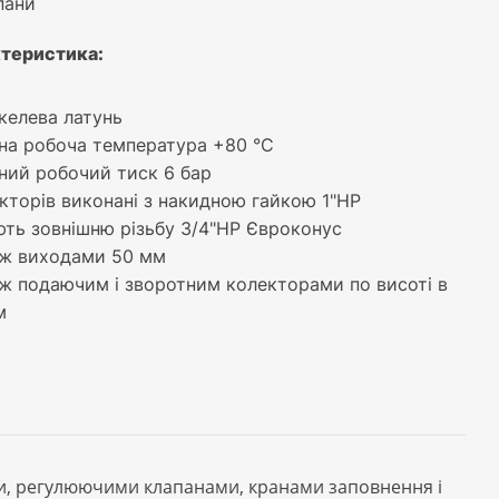
пани
ктеристика:
ікелева латунь
а робоча температура +80 °C
ий робочий тиск 6 бар
кторів виконані з накидною гайкою 1"HP
ть зовнішню різьбу 3/4"HP Євроконус
іж виходами 50 мм
іж подаючим і зворотним колекторами по висоті в
м
и, регулюючими клапанами, кранами заповнення і