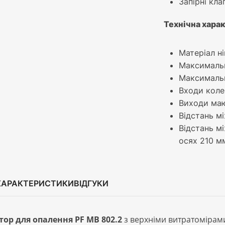
Запірні кла
Технічна хара
Матеріал н
Максимальн
Максимальн
Входи коле
Виходи маю
Відстань м
Відстань м
осях 210 м
ХАРАКТЕРИСТИКИ
ВІДГУКИ
ор для опалення PF MB 802.2
з верхніми витратомірам