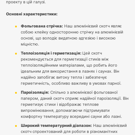
проекту в цій галузі.
Основні характеристики:
Фольгована стрічка:
Наш алюмінієвий скотч являє
собою клейку односторонню стрічку на алюмінієвій
основі, що володіє видатною адгезією і високою
міцністю.
Теплоізоляція і герметизація:
Цей скотч
рекомендується для герметизації стиків між
теплоізоляційними матеріалами, що робить його
ідеальним для використання в лазнях і саунах. Він
надійно запобігає витоку тепла і забезпечує
герметичність, особливо важливу в умовах парної.
Пароізоляція:
Спільно з алюмінієвої фольгованої
папером, даний скотч сприяє надійної пароізоляції. Він
герметизує стики і відображає теплове
випромінювання, допомагаючи підтримувати
комфортну температуру всередині сауни або лазні.
Широкий температурний діапазон:
Наш алюмінієвий
скотч спроектований для роботи в різноманітних