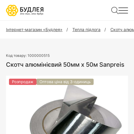
Інтернет-магазин «Будлея»
Тепла підлога
Скотч алюм
Код товару:
1000000515
Скотч алюмінієвий 50мм х 50м Sanpreis
Розпродаж
Оптова ціна від 3-одиниць