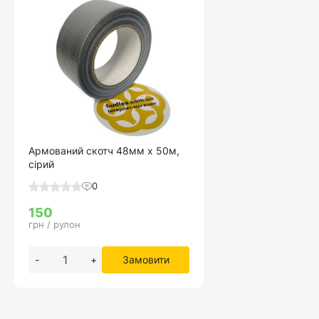
Армований скотч 48мм х 50м,
сірий
0
150
грн / рулон
-
+
Замовити