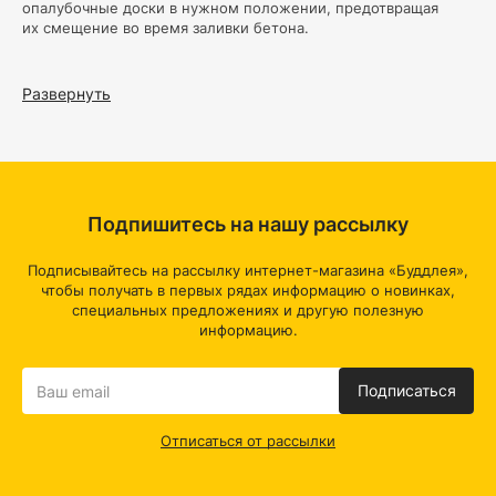
опалубочные доски в нужном положении, предотвращая
их смещение во время заливки бетона.
Чирозы легкие в установке и снятии. Благодаря этому,
монтаж опалубки становится более быстрым и удобным
Развернуть
процессом, что способствует повышению
производительности при возведении опалубки.
Пружинные зажимы подходят для различных размеров
опалубочных досок и могут быть использованы
в разнообразных строительных проектах.
Подпишитесь на нашу рассылку
Их универсальность делает их незаменимым инструментом
для профессиональных строителей и домашних мастеров.
Подписывайтесь на рассылку интернет-магазина «Буддлея»,
чтобы получать в первых рядах информацию о новинках,
специальных предложениях и другую полезную
информацию.
Подписаться
Отписаться от рассылки