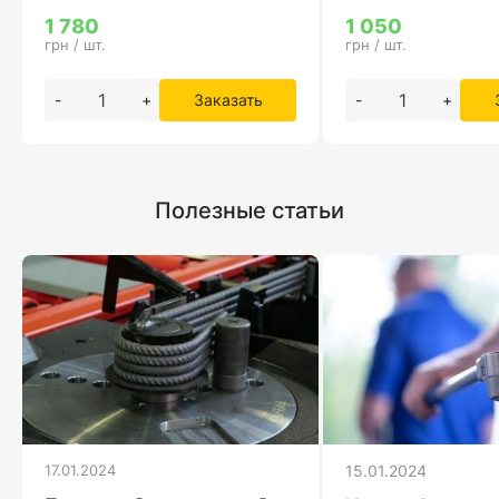
1 780
1 050
грн / шт.
грн / шт.
-
+
Заказать
-
+
Полезные статьи
17.01.2024
15.01.2024