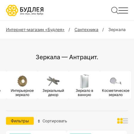
Интернет-магазин «Будлея»
Сантехника
Зеркала
Зеркала — Антрацит.
е
Интерьерное
Зеркальный
Зеркало в
Косметическое
зеркало
декор
ванную
зеркало
Фильтры
Сортировать