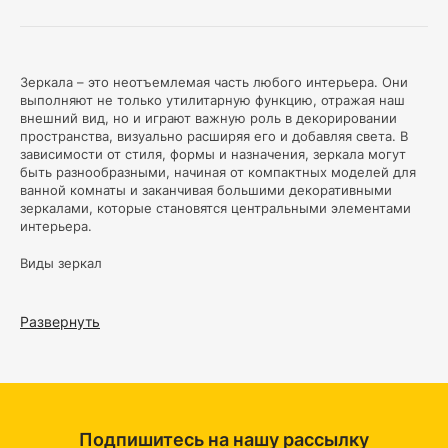
Зеркала – это неотъемлемая часть любого интерьера. Они
выполняют не только утилитарную функцию, отражая наш
внешний вид, но и играют важную роль в декорировании
пространства, визуально расширяя его и добавляя света. В
зависимости от стиля, формы и назначения, зеркала могут
быть разнообразными, начиная от компактных моделей для
ванной комнаты и заканчивая большими декоративными
зеркалами, которые становятся центральными элементами
интерьера.
Виды зеркал
Настенные зеркала:
Это наиболее распространённый
вид зеркал, который монтируется на стену. Настенные
Развернуть
зеркала бывают разных форм и размеров: от небольших
круглых зеркал до огромных панорамных. Они часто
используются в прихожих, спальнях и ванных комнатах.
Настенные зеркала могут иметь простую раму или быть
обрамлены в декоративные элементы, что придаёт им
особый шарм.
Подпишитесь на нашу рассылку
Напольные зеркала –
это большие зеркала, которые