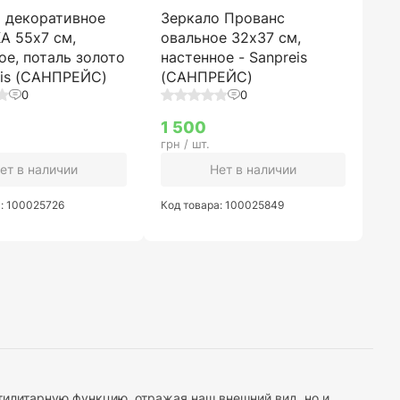
 декоративное
Зеркало Прованс
А 55х7 см,
овальное 32х37 см,
ое, поталь золото
настенное - Sanpreis
eis (САНПРЕЙС)
(САНПРЕЙС)
0
0
1 500
грн / шт.
ет в наличии
Нет в наличии
а: 100025726
Код товара: 100025849
тилитарную функцию, отражая наш внешний вид, но и