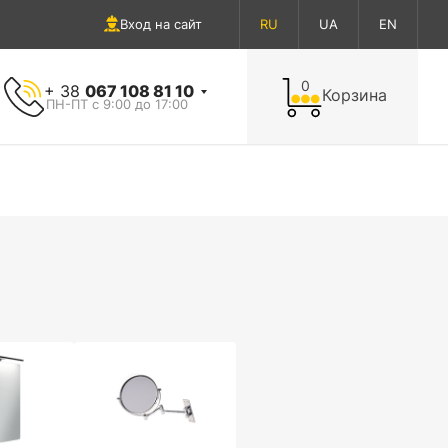
Вход на сайт
RU
UA
EN
0
+ 38
067 108 81 10
Корзина
ПН-ПТ с 9:00 до 17:00