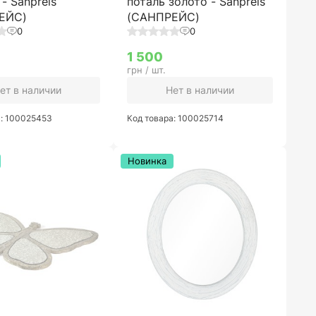
- Sanpreis
поталь золото - Sanpreis
ЕЙС)
(САНПРЕЙС)
0
0
1 500
грн / шт.
ет в наличии
Нет в наличии
а: 100025453
Код товара: 100025714
Новинка