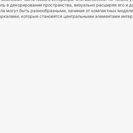
ль в декорировании пространства, визуально расширяя его и до
ала могут быть разнообразными, начиная от компактных модел
ркалами, которые становятся центральными элементами интер
ркала:
Это наиболее распространённый вид зеркал, который мо
ров: от небольших круглых зеркал до огромных панорамных. Он
стенные зеркала могут иметь простую раму или быть обрамлен
ркала –
это большие зеркала, которые обычно размещаются на 
ными в мебель. Они идеально подходят для просторных помещен
ркала позволяют видеть себя в полный рост, что делает их не
зеркала:
Зеркала, встроенные в мебель, такие как шкафы или к
ости мебели. Например, зеркальные двери шкафов не только с
жедневного использования.
е зеркала:
Этот вид зеркал предназначен для украшения интер
ативные рамы или даже быть частью художественной композици
 части комнаты или для добавления визуального интереса.
е зеркала:
Компактные зеркала, которые чаще всего использую
т иметь встроенную подсветку и увеличительное стекло, что д
тических процедур.
устанавливаются зеркала