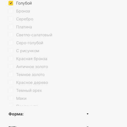
Голубой
Ванная комна
Бронза
функциональн
Серебро
раковиной, а
запотевание.
Платина
Прихожая: Зе
Светло-салатовый
настенные зе
Спальня: В с
Серо-голубой
одежды и соз
С рисунком
Гостиная: В 
пространства
Красная бронза
соответствую
Античное золото
Гардеробная:
зеркала, кот
Темное золото
Красное дерево
Декорирование з
Темный орех
Зеркала могут бы
Маки
декорировать зер
Перламутр
Оформление
Милитари
металла, пла
Розовое серебро
минималистич