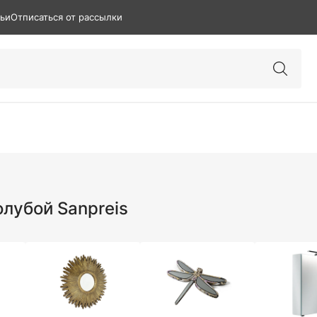
тьи
Отписаться от рассылки
олубой Sanpreis