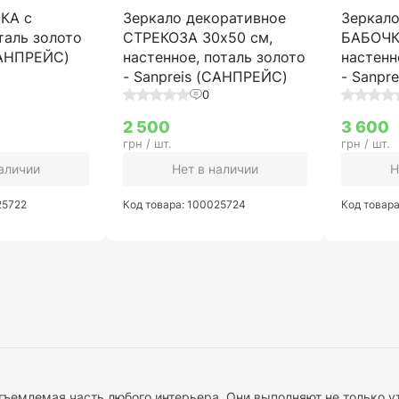
КА с
Зеркало декоративное
Зеркало
таль золото
СТРЕКОЗА 30х50 см,
БАБОЧК
САНПРЕЙС)
настенное, поталь золото
настенн
- Sanpreis (САНПРЕЙС)
- Sanpr
0
2 500
3 600
грн / шт.
грн / шт.
наличии
Нет в наличии
Н
25722
Код товара: 100025724
Код товар
отъемлемая часть любого интерьера. Они выполняют не только у