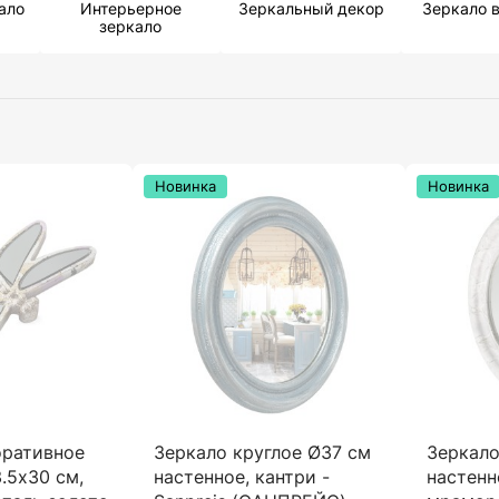
ало
Интерьерное
Зеркальный декор
Зеркало 
зеркало
Новинка
Новинка
оративное
Зеркало круглое Ø37 см
Зеркало
.5х30 см,
настенное, кантри -
настенн