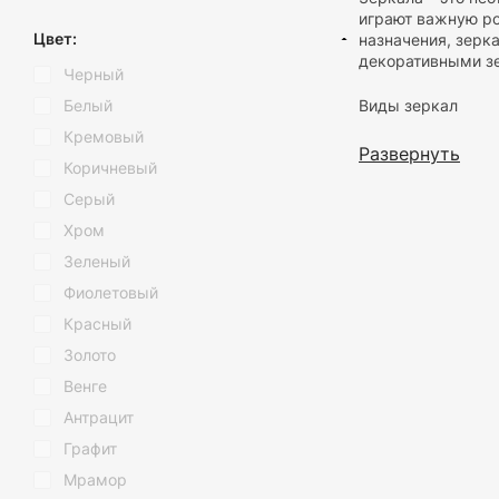
играют важную ро
Настенное зеркало
Цвет:
назначения, зерк
Напольное зеркало
декоративными зе
Черный
Интерьерное зеркало
Белый
Виды зеркал
Зеркальный декор
Кремовый
Зеркало для ванной
Настенные зе
Развернуть
Коричневый
форм и разме
Косметические зеркала
комнатах. На
Серый
Напольные зе
Хром
быть встроен
Напольные зе
Зеленый
Встроенные 
Фиолетовый
функциональн
удобны для е
Красный
Декоративны
Золото
формы, декор
определённой
Венге
Косметически
Антрацит
зеркала могу
других косме
Графит
Мрамор
Где чаще всего 