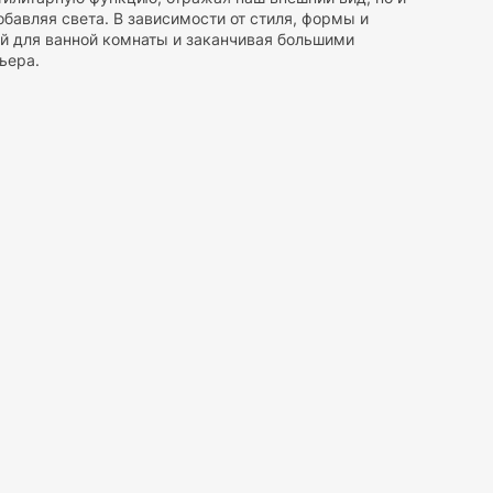
бавляя света. В зависимости от стиля, формы и
ей для ванной комнаты и заканчивая большими
ьера.
нтируется на стену. Настенные зеркала бывают разных
и часто используются в прихожих, спальнях и ванных
ы в декоративные элементы, что придаёт им особый шарм.
полу и могут опираться на специальную подставку или
ий и часто используются в гардеробных и спальнях.
заменимыми при выборе одежды.
омоды, экономят пространство и добавляют
оздают иллюзию дополнительного пространства, но и
ьера. Декоративные зеркала могут иметь необычные
и. Они могут использоваться для создания акцента на
тся в ванных комнатах и на туалетных столиках. Эти
елает их удобными для нанесения макияжа и выполнения