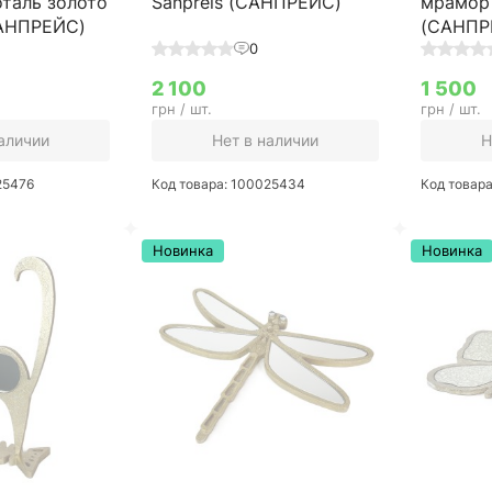
оталь золото
Sanpreis (САНПРЕЙС)
мрамор 
САНПРЕЙС)
(САНПР
0
2 100
1 500
грн / шт.
грн / шт.
наличии
Нет в наличии
Н
25476
Код товара: 100025434
Код товар
Новинка
Новинка