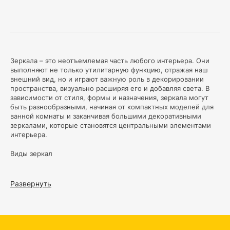
Зеркала – это неотъемлемая часть любого интерьера. Они
выполняют не только утилитарную функцию, отражая наш
внешний вид, но и играют важную роль в декорировании
пространства, визуально расширяя его и добавляя света. В
зависимости от стиля, формы и назначения, зеркала могут
быть разнообразными, начиная от компактных моделей для
ванной комнаты и заканчивая большими декоративными
зеркалами, которые становятся центральными элементами
интерьера.
Виды зеркал
Настенные зеркала:
Это наиболее распространённый
вид зеркал, который монтируется на стену. Настенные
Развернуть
зеркала бывают разных форм и размеров: от небольших
круглых зеркал до огромных панорамных. Они часто
используются в прихожих, спальнях и ванных комнатах.
Настенные зеркала могут иметь простую раму или быть
обрамлены в декоративные элементы, что придаёт им