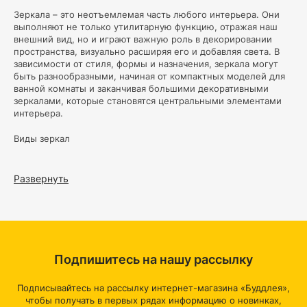
Зеркала – это неотъемлемая часть любого интерьера. Они
выполняют не только утилитарную функцию, отражая наш
внешний вид, но и играют важную роль в декорировании
пространства, визуально расширяя его и добавляя света. В
зависимости от стиля, формы и назначения, зеркала могут
быть разнообразными, начиная от компактных моделей для
ванной комнаты и заканчивая большими декоративными
зеркалами, которые становятся центральными элементами
интерьера.
Виды зеркал
Настенные зеркала:
Это наиболее распространённый
вид зеркал, который монтируется на стену. Настенные
Развернуть
зеркала бывают разных форм и размеров: от небольших
круглых зеркал до огромных панорамных. Они часто
используются в прихожих, спальнях и ванных комнатах.
Настенные зеркала могут иметь простую раму или быть
обрамлены в декоративные элементы, что придаёт им
особый шарм.
Подпишитесь на нашу рассылку
Напольные зеркала –
это большие зеркала, которые
обычно размещаются на полу и могут опираться на
специальную подставку или быть встроенными в
Подписывайтесь на рассылку интернет-магазина «Буддлея»,
мебель. Они идеально подходят для просторных
чтобы получать в первых рядах информацию о новинках,