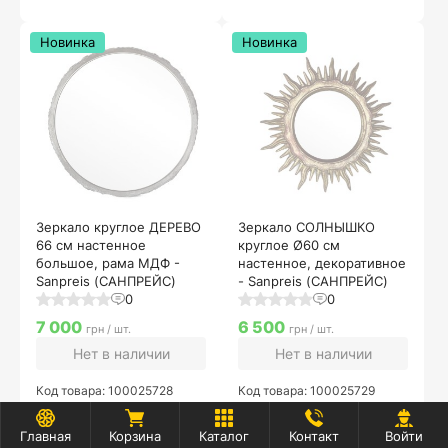
Новинка
Новинка
Зеркало круглое ДЕРЕВО
Зеркало СОЛНЫШКО
66 см настенное
круглое Ø60 см
большое, рама МДФ -
настенное, декоративное
Sanpreis (САНПРЕЙС)
- Sanpreis (САНПРЕЙС)
0
0
7 000
6 500
грн / шт.
грн / шт.
Нет в наличии
Нет в наличии
Код товара: 100025728
Код товара: 100025729
Главная
Корзина
Каталог
Контакт
Войти
Новинка
Новинка