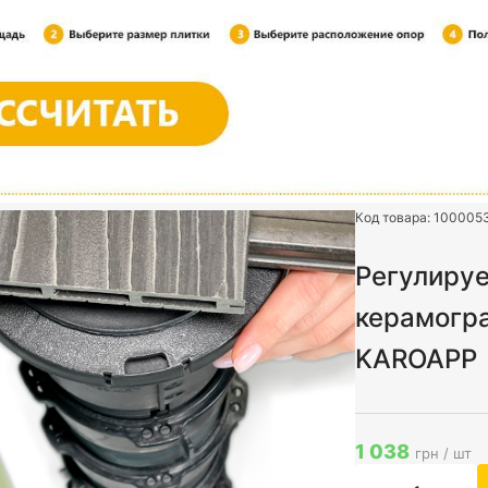
Код товара:
100005
Регулируе
керамогра
KAROAPP
1 038
грн / шт