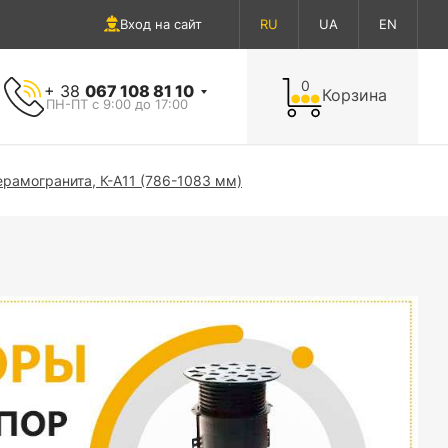
Вход на сайт
RU
UA
EN
0
+ 38
067 108 81 10
Корзина
ПН-ПТ с 9:00 до 17:00
ерамогранита, К-А11 (786-1083 мм)