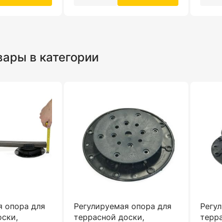
вары в категории
я опора для
Регулируемая опора для
Регу
оски,
террасной доски,
терр