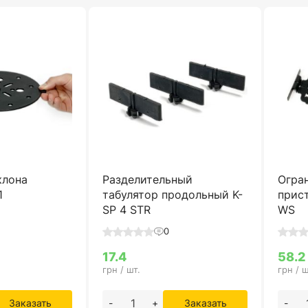
клона
Разделительный
Огра
1
табулятор продольный K-
прис
SP 4 STR
WS
0
17.4
58.2
грн / шт.
грн / ш
Заказать
-
+
Заказать
-