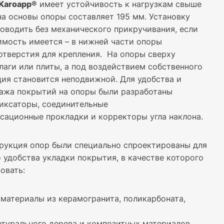
Karoapp®
имеет устойчивость к нагрузкам свыше
на основы опоры составляет 195 мм. Установку
оводить без механического прикручивания, если
имость имеется – в нижней части опоры
отверстия для крепления. На опоры сверху
лаги или плиты, а под воздействием собственного
ция становится неподвижной. Для удобства и
ажа покрытий на опоры были разработаны
иксаторы, соединительные
нсационные прокладки и корректоры угла наклона.
рукция опор были специально спроектированы для
 удобства укладки покрытия, в качестве которого
овать:
материалы из керамогранита, поликарбоната,
атурального дерева и композитных материалов