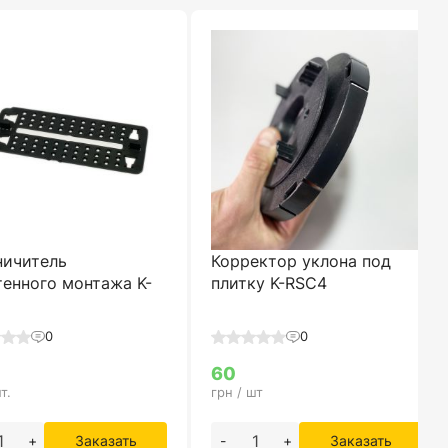
ничитель
Корректор уклона под
тенного монтажа K-
плитку K-RSC4
0
0
60
т.
грн / шт
+
Заказать
-
+
Заказать