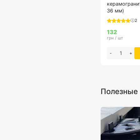
керамогранит
36 мм)
2
132
грн / шт
-
+
Полезные 