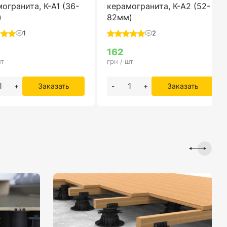
огранита, К-А1 (36-
керамогранита, К-А2 (52-
)
82мм)
1
2
162
шт
грн / шт
+
Заказать
-
+
Заказать