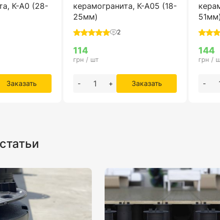
а, К-А0 (28-
керамогранита, К-А05 (18-
керам
25мм)
51мм
2
114
144
грн / шт
грн / 
Заказать
-
+
Заказать
-
статьи