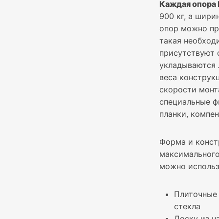
Каждая опора 
900 кг, а шири
опор можно пр
такая необход
присутствуют 
укладываются 
веса конструк
скорости монт
специальные ф
планки, компе
Форма и конст
максимального
можно использ
Плиточные 
стекла
Доску из н