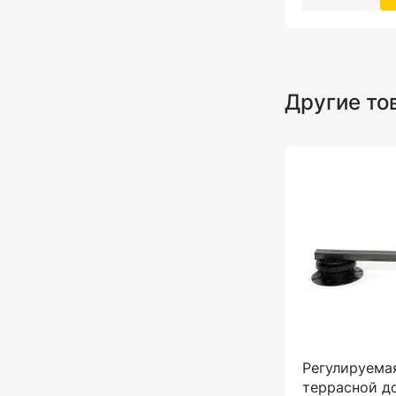
Другие то
Регулируема
террасной д