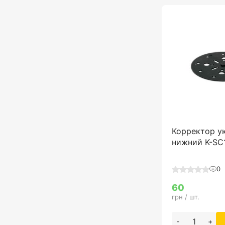
Корректор у
нижний K-SC
0
60
грн / шт.
-
+