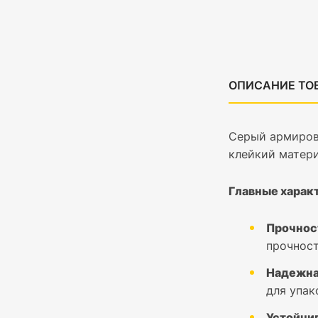
ОПИСАНИЕ ТО
Серый армирова
клейкий матери
Главные харак
Прочнос
прочност
Надежна
для упак
Устойчи