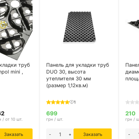
кладки труб
Панель для укладки труб
Панел
pol mini ,
DUO 30, высота
диам
утеплителя 30 мм
площа
(размер 1,12кв.м)
1
62
699
210
н / от 10 шт.
грн / шт.
грн / ш
Заказать
-
+
Заказать
-