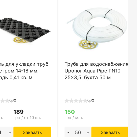
ь для укладки труб
Труба для водоснабжения
етром 14-18 мм,
Uponor Aqua Pipe PN10
дь 0,41 кв. м
25x3,5, бухта 50 м
0
0
189
150
т.
грн / от 10 шт.
грн / м.п.
+
Заказать
-
+
Заказать