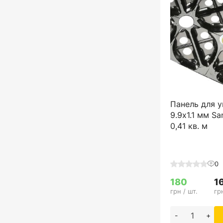
Панель для у
9.9x1.1 мм San
0,41 кв. м
0
180
1
грн / шт.
гр
-
+