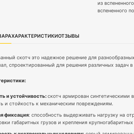
из вспененного
вспененного п
ВАРА
ХАРАКТЕРИСТИКИ
ОТЗЫВЫ
нный скотч это надежное решение для разнообразных
ал, спроектированный для решения различных задач в
теристики:
ть и устойчивость:
скотч армирован синтетическими в
ь и стойкость к механическим повреждениям.
я фиксация
: способность выдерживать нагрузку на от
овки габаритных грузов и крепления крупногабаритных
вость к экстремальным условиям:
серый армированный