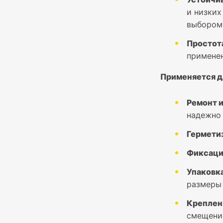
и низких
выбором 
Простот
применен
Применяется д
Ремонт и
надежно 
Гермети
Фиксаци
Упаковка
размеры 
Креплен
смещени