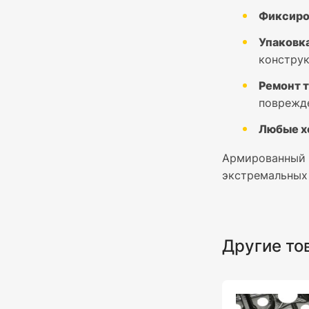
Фиксиро
Упаковка
конструк
Ремонт т
поврежд
Любые х
Армированный 
экстремальных 
Другие то