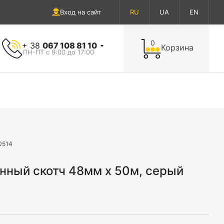
Вход на сайт
RU
UA
EN
0
+ 38
067 108 81 10
Корзина
ПН-ПТ с 9:00 до 17:00
0514
нный скотч 48мм х 50м, серый