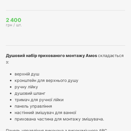
2 400
грн / шт.
Душовий набір прихованого монтажу Амоѕ
складається
з:
верхній душ
кронштейн для верхнього душу
ручну лійку
душовий шланг
тримач для ручної лійки
панель управління
настінний змішувач для ванної
прихована частина для монтажу змішувача.
Панель управління виконана з високоміцного АВС