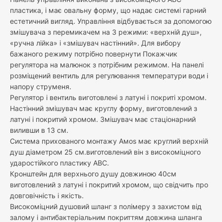
пластика, і має овальну форму, що надає системі гарний
естетичний вигляд. Управління відбувається за допомогою
змішувача з перемикачем на 3 режими: «верхній душ»,
«ручна лійка» і «змішувач настінний». Для вибору
бажаного режиму потрібно повернути Покажчик
регулятора на малюнок з потрібним режимом. На панелі
розміщений вентиль для регулювання температури води і
напору струменя.
Регулятор і вентиль виготовлені з латуні і покриті хромом.
Настінний змішувач має круглу форму, виготовлений з
латуні і покритий хромом. Змішувач має стаціонарний
виливши в 13 см.
Система прихованого монтажу Амоѕ має круглий верхній
душ діаметром 25 см.виготовлений він з високоміцного
ударостійкого пластику АВС.
Кронштейн для верхнього душу довжиною 40см
виготовлений з латуні і покритий хромом, що свідчить про
довговічність і якість.
Високоміцний душовий шланг з полімеру з захистом від
залому і антибактеріальним покриттям довжина шланга