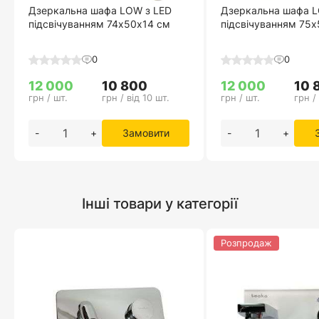
Дзеркальна шафа LOW з LED
Дзеркальна шафа L
підсвічуванням 74х50х14 см
підсвічуванням 75
0
0
12 000
10 800
12 000
10 
грн / шт.
грн / від 10 шт.
грн / шт.
грн /
-
+
Замовити
-
+
Інші товари у категорії
Розпродаж