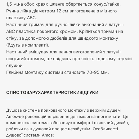
1,5 м.на обох краях шланга обертається конус/гайка.
Ручна лійка діаметром 12 см виготовлена з міцного
пластику АВС.
Настінний тримач для ручної лійки виконаний з латуні і
АВС пластика покритого хромом. Кріпиться тримач на
стіну, за допомогою дюбелів для швидкого монтажу
(йдуть в комплекті).
Настінний змішувач для ванної виготовлений з латуні і
покритий хромом, це свідчить про якість і довгому терміні
служби.
Глибина монтажу системи становить 70-95 мм.
ОПИС ТОВАРУ
ХАРАКТЕРИСТИКИ
ВІДГУКИ
Душова система прихованого монтажу з верхнім душем
Amos-це революційне рішення для вашої ванної кімнати. Ця
комплексна система забезпечує комфорт і стильний дизайн,
роблячи ваш душовий процес незабутнім. Особливості
душової системи Amos: