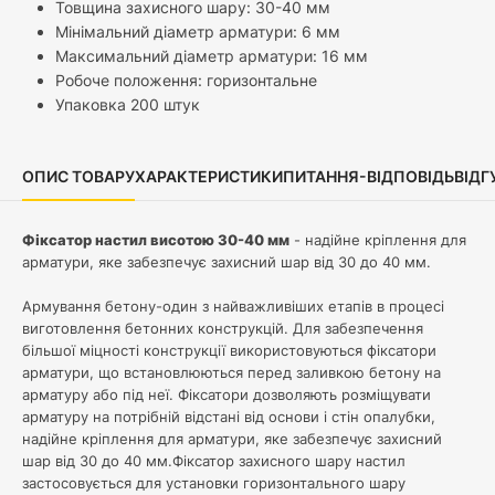
Товщина захисного шару: 30-40 мм
Мінімальний діаметр арматури: 6 мм
Максимальний діаметр арматури: 16 мм
Робоче положення: горизонтальне
Упаковка 200 штук
ОПИС ТОВАРУ
ХАРАКТЕРИСТИКИ
ПИТАННЯ-ВІДПОВІДЬ
ВІДГ
Фіксатор настил висотою 30-40 мм
- надійне кріплення для
арматури, яке забезпечує захисний шар від 30 до 40 мм.
Армування бетону-один з найважливіших етапів в процесі
виготовлення бетонних конструкцій. Для забезпечення
більшої міцності конструкції використовуються фіксатори
арматури, що встановлюються перед заливкою бетону на
арматуру або під неї. Фіксатори дозволяють розміщувати
арматуру на потрібній відстані від основи і стін опалубки,
надійне кріплення для арматури, яке забезпечує захисний
шар від 30 до 40 мм.Фіксатор захисного шару настил
застосовується для установки горизонтального шару