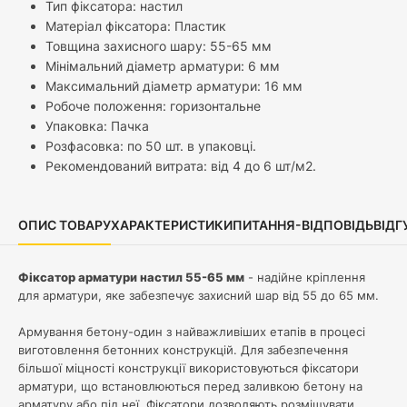
Тип фіксатора: настил
Матеріал фіксатора: Пластик
Товщина захисного шару: 55-65 мм
Мінімальний діаметр арматури: 6 мм
Максимальний діаметр арматури: 16 мм
Робоче положення: горизонтальне
Упаковка: Пачка
Розфасовка: по 50 шт. в упаковці.
Рекомендований витрата: від 4 до 6 шт/м2.
ОПИС ТОВАРУ
ХАРАКТЕРИСТИКИ
ПИТАННЯ-ВІДПОВІДЬ
ВІДГ
Фіксатор арматури настил 55-65 мм
- надійне кріплення
для арматури, яке забезпечує захисний шар від 55 до 65 мм.
Армування бетону-один з найважливіших етапів в процесі
виготовлення бетонних конструкцій. Для забезпечення
більшої міцності конструкції використовуються фіксатори
арматури, що встановлюються перед заливкою бетону на
арматуру або під неї. Фіксатори дозволяють розміщувати