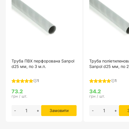
Труба ПВХ перфорована Sanpol
Труба поліетиленов
d25 мм, по 3 м.п.
Sanpol d25 мм, по 2
1
1
73.2
34.2
грн / шт.
грн / шт.
-
+
Замовити
-
+