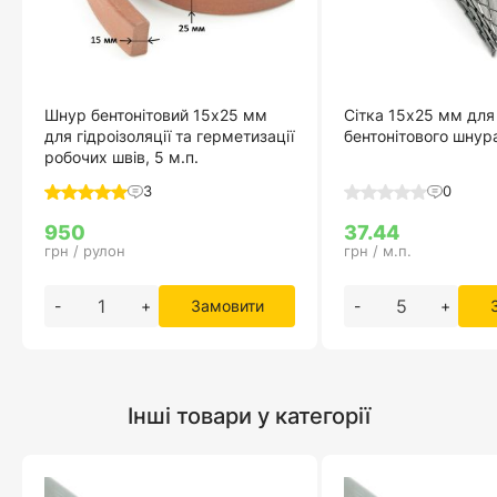
Шнур бентонітовий 15х25 мм
Сітка 15х25 мм для
для гідроізоляції та герметизації
бентонітового шнура
робочих швів, 5 м.п.
3
0
950
37.44
грн / рулон
грн / м.п.
-
+
Замовити
-
+
Інші товари у категорії