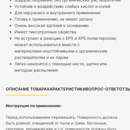
Устойчив к воздействию слабых кислот и солей
Для наружного и внутреннего применения
Готова к применению, не имеет запаха
Очень высокая адгезия к основанию
Имеет тиксотропные свойства
Не вступает в реакцию с EPS и XPS полистиролом,
может использоваться вместе с
материалами неустойчивыми к органическим
растворителям и их парам
Легко наносится с помощью кисти, щетки или
методом распыления
ОПИСАНИЕ ТОВАРА
ХАРАКТЕРИСТИКИ
ВОПРОС-ОТВЕТ
ОТЗЫ
Инструкция по применению:
Перед использованием перемешать. Поверхность должна
быть ровной, очищенной от пыли и грязи. Бетонные,
гипсовые, керамические и т.д. поверхности должны быть