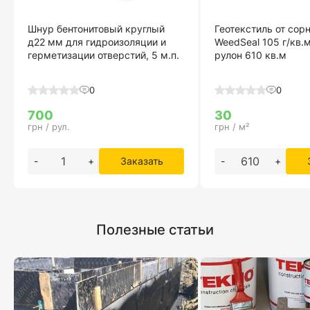
Шнур бентонитовый круглый
Геотекстиль от сор
д22 мм для гидроизоляции и
WeedSeal 105 г/кв.
герметизации отверстий, 5 м.п.
рулон 610 кв.м
0
0
700
30
грн / рул.
грн / м²
-
+
Заказать
-
+
Полезные статьи