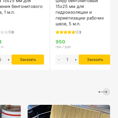
а 15х25 мм для
Шнур бентонитовый
ления бентонитового
15х25 мм для
, 1 м.п.
гидроизоляции и
герметизации рабочих
швов, 5 м.п.
0
3
4
950
.п.
грн / рул.
+
Заказать
-
+
Заказать