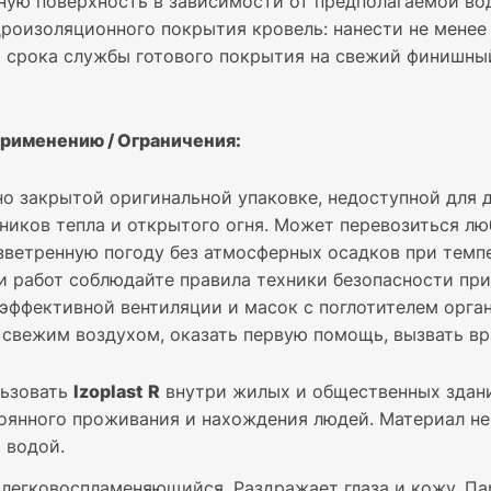
ную поверхность в зависимости от предполагаемой вод
роизоляционного покрытия кровель: нанести не менее 
я срока службы готового покрытия на свежий финишны
применению / Ограничения:
но закрытой оригинальной упаковке, недоступной для
чников тепла и открытого огня. Может перевозиться л
зветренную погоду без атмосферных осадков при темп
 работ соблюдайте правила техники безопасности при
эффективной вентиляции и масок с поглотителем орган
свежим воздухом, оказать первую помощь, вызвать вр
льзовать
Izoplast
R
внутри жилых и общественных здани
оянного проживания и нахождения людей. Материал не
 водой.
легковоспламеняющийся. Раздражает глаза и кожу. Па