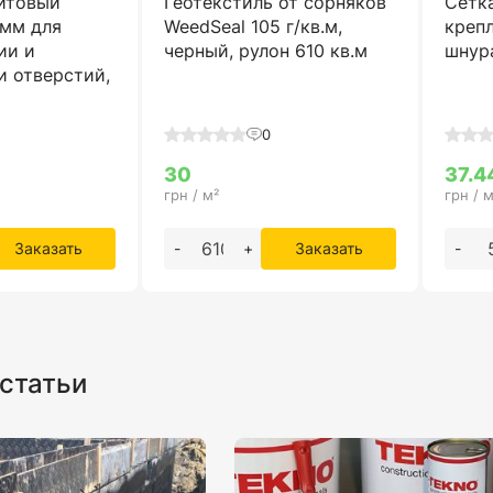
итовый
Геотекстиль от сорняков
Сетк
 мм для
WeedSeal 105 г/кв.м,
креп
ии и
черный, рулон 610 кв.м
шнура
и отверстий,
0
30
37.4
грн / м²
грн / м
Заказать
-
+
Заказать
-
статьи