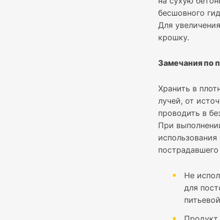
на сухую бетон
бесшовного гид
Для увеличени
крошку.
Замечания по 
Хранить в плот
лучей, от исто
проводить в бе
При выполнении
использования 
пострадавшего 
Не испо
для пост
питьевой
Продукт 