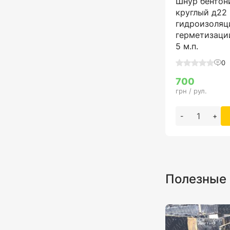
Шнур бентон
круглый д22
гидроизоляц
герметизаци
5 м.п.
0
700
грн / рул.
-
+
Полезные 