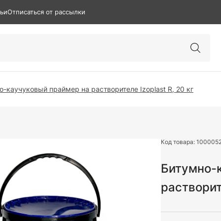
тьи
Отписаться от рассылки
о-каучуковый праймер на растворителе Izoplast R, 20 кг
Код товара:
100005
Битумно-
растворит