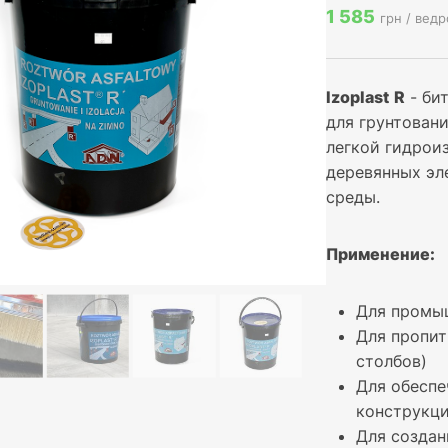
1 585
грн / ведр
Izoplast
R
- би
для грунтован
легкой гидрои
деревянных эл
среды.
Применение:
Для промыш
Для пропит
столбов)
Для обеспе
конструкци
Для создан