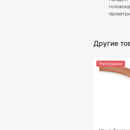
головокр
проветр
Другие то
Распродажа