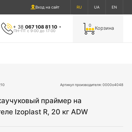
Вход на сайт
RU
UA
EN
0
+ 38
067 108 81 10
Корзина
ПН-ПТ с 9:00 до 17:00
210
Артикул производителя:
0000o4048
каучуковый праймер на
еле Izoplast R, 20 кг ADW