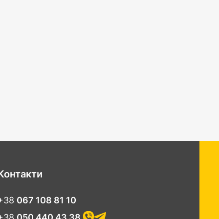
Контакти
+38
067 108 81 10
+38
050 440 43 38