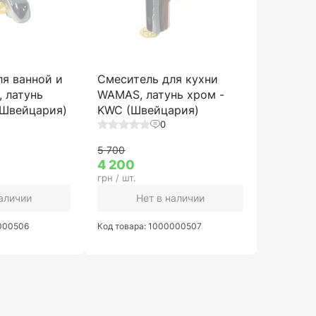
ля ванной и
Смеситель для кухни
 латунь
WAMAS, латунь хром -
(Швейцария)
KWC (Швейцария)
0
5 700
4 200
грн / шт.
наличии
Нет в наличии
0000506
Код товара: 1000000507