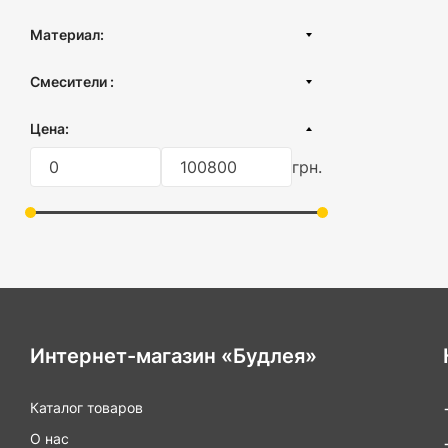
Материал:
Пластик
Смесители :
Латунь
Душевые системы
Цена:
Смеситель для ванны
грн.
Смеситель для кухни
Смеситель для мойки
Смеситель для умывальника
Смеситель для душа
Комплект смесителей
Смеситель с термостатом
Интернет-магазин «Будлея»
Каталог товаров
О нас