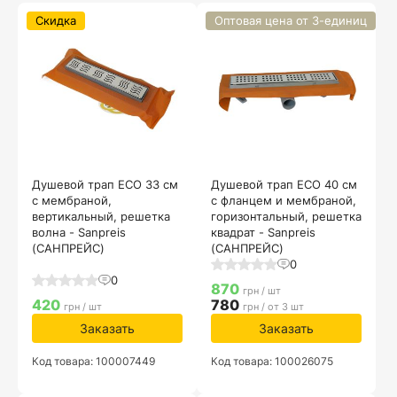
Скидка
Оптовая цена от 3-единиц
Душевой трап ECO 33 см
Душевой трап ECO 40 см
с мембраной,
с фланцем и мембраной,
вертикальный, решетка
горизонтальный, решетка
волна - Sanpreis
квадрат - Sanpreis
(САНПРЕЙС)
(САНПРЕЙС)
0
0
870
грн / шт
420
780
грн / шт
грн / от 3 шт
Заказать
Заказать
Код товара: 100007449
Код товара: 100026075