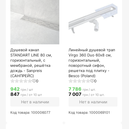
Душевой канал
Линейный душевой трап
STANDART LINE 80 см,
Virgo 360 Duo 60х8 см,
горизонтальный, с
горизонтальный,
мембраной, решётка
поворотный сифон,
дождь - Sanpreis
решетка под плитку -
(САНПРЕЙС)
Besco (Poland)
0
0
942
7 786
грн / шт
грн / шт.
847
7 007
грн / от 10 шт
грн / от 10 шт.
Нет в наличии
Нет в наличии
Код товара: 100006077
Код товара: 1000069101