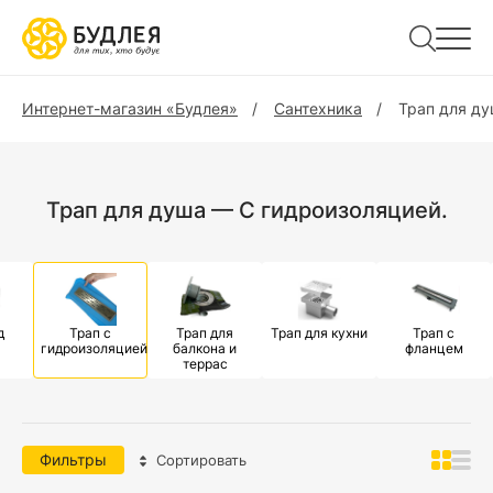
Интернет-магазин «Будлея»
Сантехника
Трап для д
Трап для душа — С гидроизоляцией.
д
Трап с
Трап для
Трап для кухни
Трап с
гидроизоляцией
балкона и
фланцем
террас
Фильтры
Сортировать