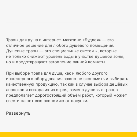
Трапы для душа в интернет-магазине «Будлея» — это
отличное решение для любого душевого помещения.
Душевые трапы — это специальные системы, которые
не только снижают уровень воды в участке душевой зоны,
но и предотвращают затопление ванной комнаты.
При выборе трапа для душа, как и любого другого
инженерного оборудования важно не экономить и выбирать
качественную продукцию, так как в случае выбора дешёвых
аналогов и выхода их из строя, замена душевых трапов
предполагает дорогостоящий объём работ, который может
свести на нет всю экономию от покупки.
В нашем магазине представлен широкий ассортимент
Развернуть
душевых трапов различных размеров, форм и материалов.
Основными ключевыми функциями, которые делают трапы
для душа такими популярными, являются качественное
водоотведение, удобство обслуживания трапа для душа,