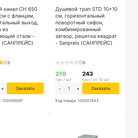
й канал CH 650
Душевой трап STD 10x10
см с фланцем,
см, горизонтальный
тальный выход,
поворотный сифон,
 из
комбинированный
еющей стали -
затвор, решетка квадрат
s (САНПРЕЙС)
- Sanpreis (САНПРЕЙС)
3
0
270
243
грн / шт
грн / от 10 шт
+
-
+
Заказать
Заказать
а: 100006097
Код товара: 100007443