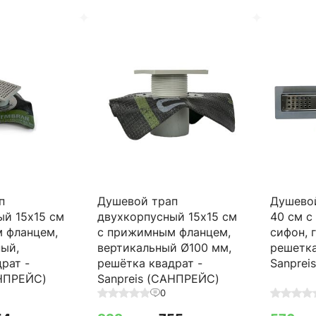
п
Душевой трап
Душево
ый 15х15 см
двухкорпусный 15х15 см
40 см с
 фланцем,
с прижимным фланцем,
сифон, 
ный,
вертикальный Ø100 мм,
решетка
рат -
решётка квадрат -
Sanprei
АНПРЕЙС)
Sanpreis (САНПРЕЙС)
0