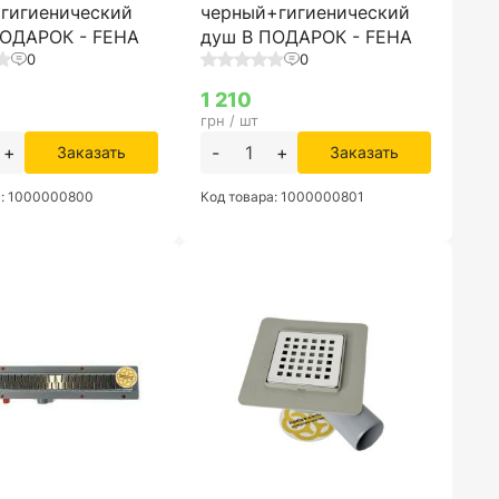
гигиенический
черный+гигиенический
ПОДАРОК - FEHA
душ В ПОДАРОК - FEHA
0
0
1 210
грн / шт
+
-
+
Заказать
Заказать
а: 1000000800
Код товара: 1000000801