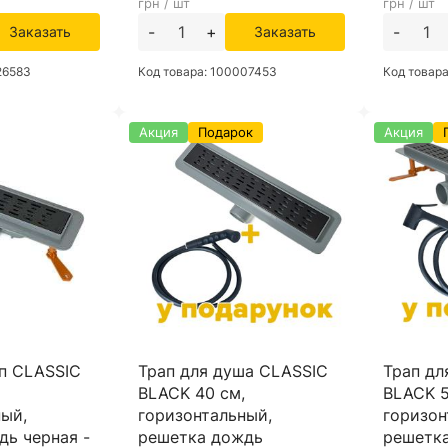
грн / шт
грн / шт
-
+
-
Заказать
Заказать
26583
Код товара: 100007453
Код товар
Акция
Подарок
Акция
п CLASSIC
Трап для душа CLASSIC
Трап дл
,
BLACK 40 см,
BLACK 5
ный,
горизонтальный,
горизон
дь черная -
решетка дождь
решетк