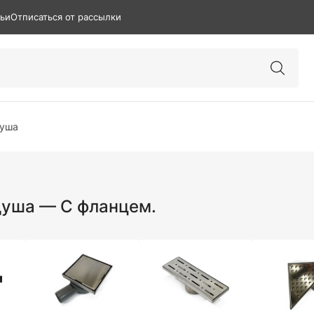
тьи
Отписаться от рассылки
душа
душа — С фланцем.