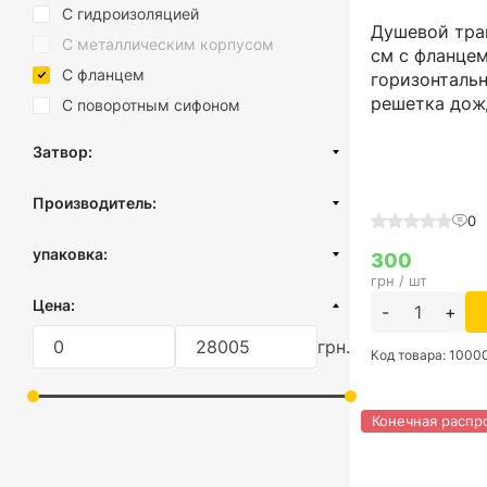
С гидроизоляцией
Душевой тра
С металлическим корпусом
см с фланцем
С фланцем
горизонталь
решетка дож
С поворотным сифоном
Затвор:
Сухой затвор
Производитель:
Гидрозатвор
0
Турция
Комбинированный затвор
упаковка:
300
Украина
грн / шт
картонная коробка
Цена:
-
+
пленка
грн.
Код товара: 100
Конечная распр