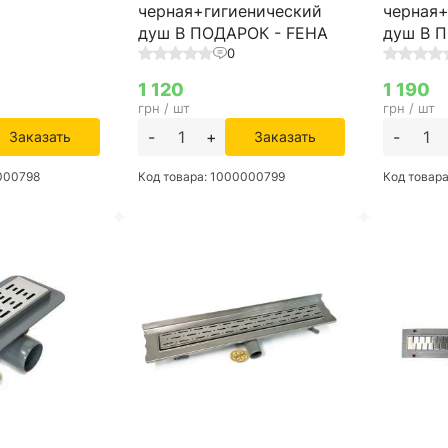
черная+гигиенический
черная+
душ В ПОДАРОК - FEHA
душ В 
0
1 120
1 190
грн / шт
грн / шт
-
+
-
Заказать
Заказать
0000798
Код товара: 1000000799
Код товар