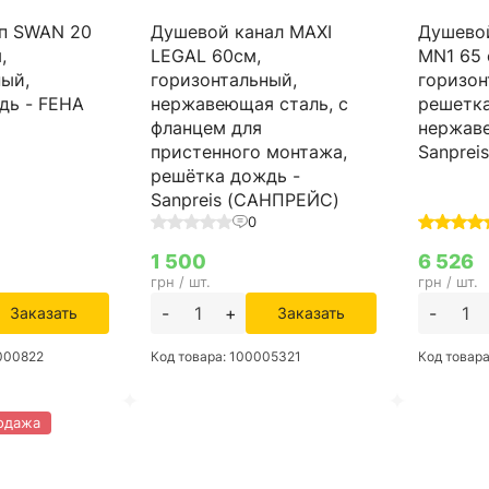
п SWAN 20
Душевой канал MAXI
Душево
,
LEGAL 60см,
MN1 65 
ный,
горизонтальный,
горизон
дь - FEHA
нержавеющая сталь, с
решетка
фланцем для
нержав
пристенного монтажа,
Sanprei
решётка дождь -
Sanpreis (САНПРЕЙС)
0
1 500
6 526
грн / шт.
грн / шт.
-
+
-
Заказать
Заказать
0000822
Код товара: 100005321
Код товар
одажа