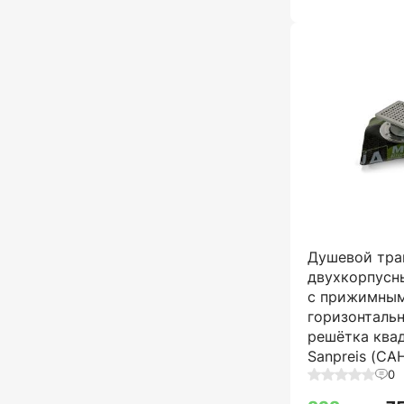
Душевой тра
двухкорпусн
с прижимным
горизонталь
решётка квад
Sanpreis (С
0