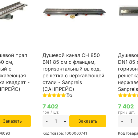
шевой трап
Душевой канал CH 850
Душево
0 см,
BN1 85 см с фланцем,
DN1 85 
ный с
горизонтальный выход,
горизон
ржавеющая
решетка с нержавеющей
решетка
ка квадрат -
стали - Sanpreis
нержав
АНПРЕЙС)
(САНПРЕЙС)
Sanprei
3
7 402
7 402
грн / шт.
грн / шт.
-
+
-
Заказать
Заказать
006093
Код товара: 1000060741
Код товар