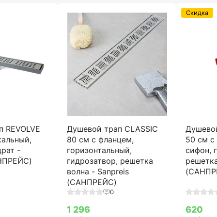
Скидка
п REVOLVE
Душевой трап CLASSIC
Душево
кальный,
80 см с фланцем,
50 см с
рат -
горизонтальный,
сифон, 
АНПРЕЙС)
гидрозатвор, решетка
решетка
волна - Sanpreis
(САНПР
(САНПРЕЙС)
0
1 296
620