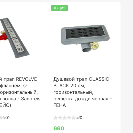
Акция
й трап REVOLVE
Душевой трап CLASSIC
 фланцем, s-
BLACK 20 см,
горизонтальный,
горизонтальный,
 волна - Sanpreis
решетка дождь черная -
ЕЙС)
FEHA
0
0
660