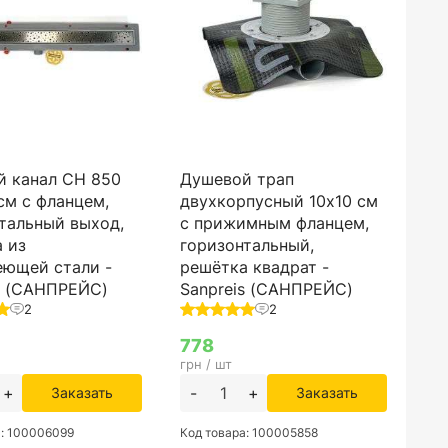
й канал CH 850
Душевой трап
см с фланцем,
двухкорпусный 10х10 см
тальный выход,
с прижимным фланцем,
 из
горизонтальный,
еющей стали -
решётка квадрат -
s (САНПРЕЙС)
Sanpreis (САНПРЕЙС)
2
2
778
грн / шт
+
-
+
Заказать
Заказать
а: 100006099
Код товара: 100005858