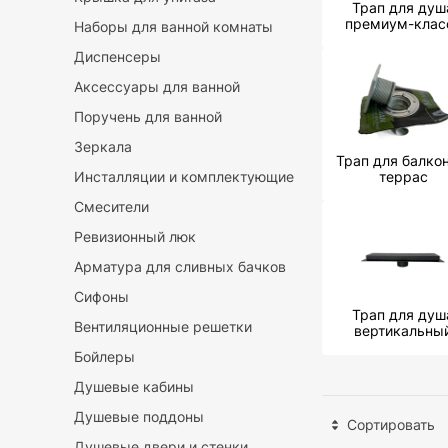
Трап для душ
премиум-клас
Наборы для ванной комнаты
Диспенсеры
Аксессуары для ванной
Поручень для ванной
Зеркала
Трап для балкон
Инсталляции и комплектующие
террас
Смесители
Ревизионный люк
Арматура для сливных бачков
Сифоны
Трап для душ
Вентиляционные решетки
вертикальны
Бойлеры
Душевые кабины
Душевые поддоны
Сортировать
Душевые двери и стенки