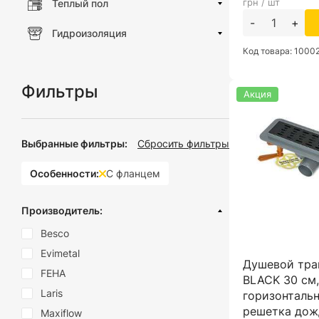
грн / шт
Теплый пол
-
+
Гидроизоляция
Код товара: 1000
Фильтры
Акция
Выбранные фильтры:
Сбросить фильтры
Особенности:
С фланцем
Производитель:
Besco
Evimetal
Душевой тра
FEHA
BLACK 30 см
Laris
горизонталь
решетка дож
Maxiflow