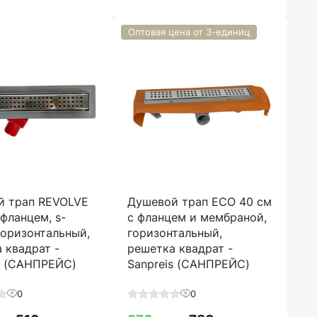
Оптовая цена от 3-единиц
й трап REVOLVE
Душевой трап ECO 40 см
 фланцем, s-
с фланцем и мембраной,
горизонтальный,
горизонтальный,
 квадрат -
решетка квадрат -
s (САНПРЕЙС)
Sanpreis (САНПРЕЙС)
0
0