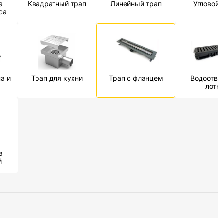
а
Квадратный трап
Линейный трап
Углово
са
а и
Трап для кухни
Трап с фланцем
Водоот
лот
а
й