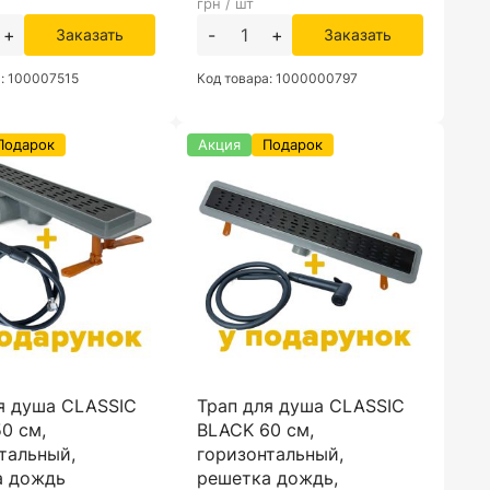
грн / шт
+
-
+
Заказать
Заказать
а: 100007515
Код товара: 1000000797
Подарок
Акция
Подарок
я душа CLASSIC
Трап для душа CLASSIC
0 см,
BLACK 60 см,
тальный,
горизонтальный,
а дождь
решетка дождь,