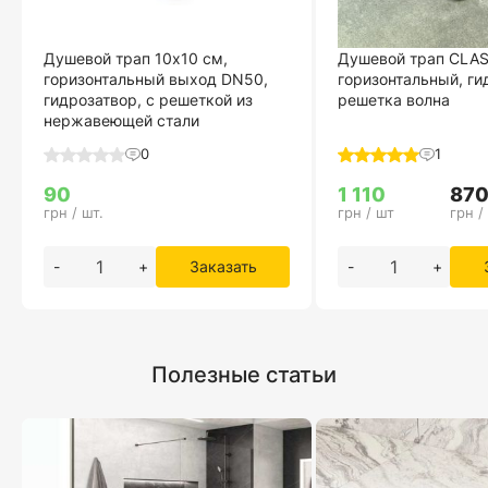
Душевой трап 10х10 см,
Душевой трап CLAS
горизонтальный выход DN50,
горизонтальный, ги
гидрозатвор, с решеткой из
решетка волна
нержавеющей стали
0
1
90
1 110
87
грн / шт.
грн / шт
грн /
-
+
Заказать
-
+
Полезные статьи