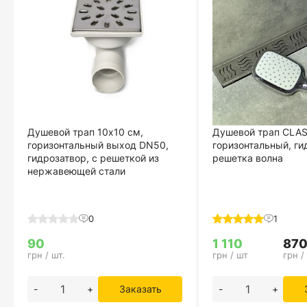
Душевой трап 10х10 см,
Душевой трап CLAS
горизонтальный выход DN50,
горизонтальный, ги
гидрозатвор, с решеткой из
решетка волна
нержавеющей стали
0
1
90
1 110
87
грн / шт.
грн / шт
грн /
-
+
Заказать
-
+