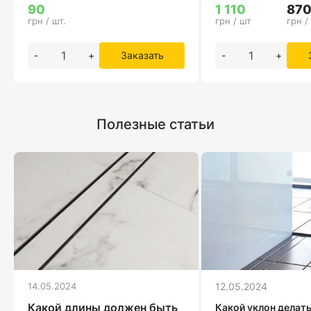
90
1 110
87
грн / шт.
грн / шт
грн /
-
+
Заказать
-
+
Полезные статьи
14.05.2024
12.05.2024
Какой длины должен быть
Какой уклон делать