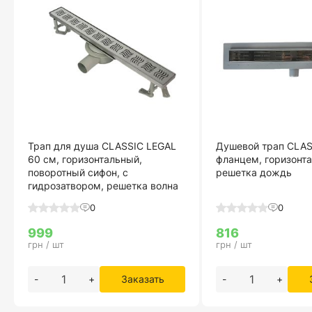
Трап для душа CLASSIC LEGAL
Душевой трап CLAS
60 см, горизонтальный,
фланцем, горизонт
поворотный сифон, с
решетка дождь
гидрозатвором, решетка волна
0
0
999
816
грн / шт
грн / шт
-
+
Заказать
-
+