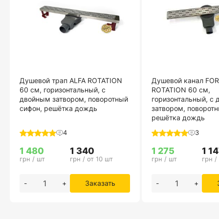
Душевой трап ALFA ROTATION
Душевой канал FO
60 см, горизонтальный, с
ROTATION 60 см,
двойным затвором, поворотный
горизонтальный, с
сифон, решётка дождь
затвором, поворотн
решётка дождь
4
3
1 480
1 340
1 275
1 1
грн / шт
грн / от 10 шт
грн / шт
грн /
-
+
Заказать
-
+