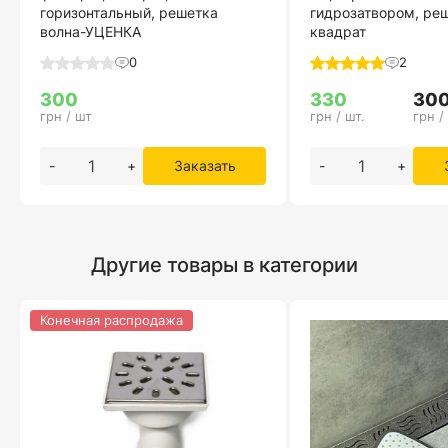
горизонтальный, решетка
гидрозатвором, ре
волна-УЦЕНКА
квадрат
0
2
300
330
30
грн / шт
грн / шт.
грн /
-
+
Заказать
-
+
Другие товары в категории
Конечная распродажа