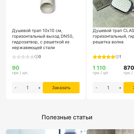
Душевой трап 10х10 см,
Душевой трап CLAS
горизонтальный выход DN50,
горизонтальный, ги
гидрозатвор, с решеткой из
решетка волна
нержавеющей стали
0
1
90
1 110
87
грн / шт.
грн / шт
грн /
-
+
Заказать
-
+
Полезные статьи