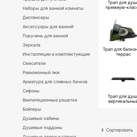
Трап для душ
премиум-клас
Наборы для ванной комнаты
Диспенсеры
Аксессуары для ванной
Поручень для ванной
Зеркала
Трап для балкон
Инсталляции и комплектующие
террас
Смесители
Ревизионный люк
Арматура для сливных бачков
Сифоны
Трап для душ
Вентиляционные решетки
вертикальны
Бойлеры
Душевые кабины
Душевые поддоны
Сортировать
Душевые двери и стенки