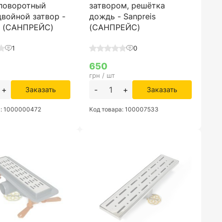
 поворотный
затвором, решётка
двойной затвор -
дождь - Sanpreis
s (САНПРЕЙС)
(САНПРЕЙС)
1
0
650
грн / шт
+
-
+
Заказать
Заказать
а: 1000000472
Код товара: 100007533