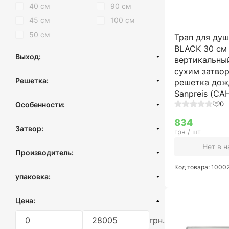
40 см
90 см
45 см
100 см
50 см
Трап для ду
BLACK 30 см 
Выход:
вертикальный
сухим затво
Горизонтальный
Решетка:
решетка дож
Вертикальный
Sanpreis (С
Рисунок
0
Особенности:
Под плитку
Двухкорпусные
834
Затвор:
грн / шт
С гидроизоляцией
Сухой затвор
Нет в 
С металлическим корпусом
Производитель:
Гидрозатвор
С фланцем
Код товара: 1000
Турция
Комбинированный затвор
упаковка:
С поворотным сифоном
Украина
картонная коробка
Цена:
пленка
грн.