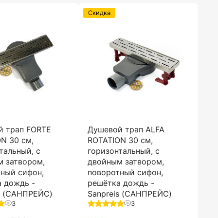
Скидка
й трап FORTE
Душевой трап ALFA
N 30 см,
ROTATION 30 см,
тальный, с
горизонтальный, с
м затвором,
двойным затвором,
ный сифон,
поворотный сифон,
 дождь -
решётка дождь -
s (САНПРЕЙС)
Sanpreis (САНПРЕЙС)
3
3