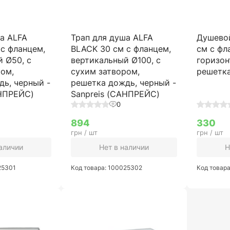
ша ALFA
Трап для душа ALFA
Душево
с фланцем,
BLACK 30 см с фланцем,
см с фл
 Ø50, с
вертикальный Ø100, с
горизон
ром,
сухим затвором,
решетка
дь, черный -
решетка дождь, черный -
АНПРЕЙС)
Sanpreis (САНПРЕЙС)
0
894
330
грн / шт
грн / шт
наличии
Нет в наличии
Н
25301
Код товара: 100025302
Код товар