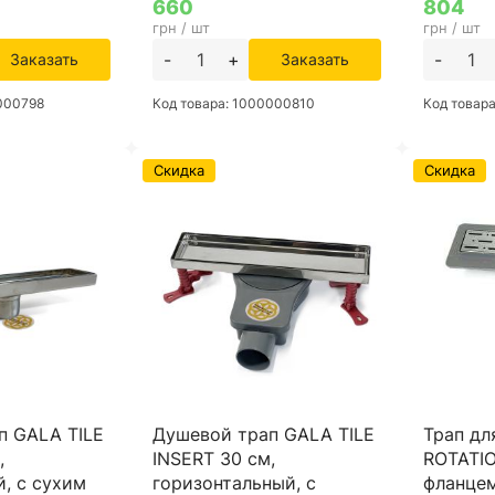
660
804
грн / шт
грн / шт
-
+
-
Заказать
Заказать
0000798
Код товара: 1000000810
Код товар
Скидка
Скидка
п GALA TILE
Душевой трап GALA TILE
Трап дл
,
INSERT 30 см,
ROTATIO
, с сухим
горизонтальный, с
фланцем