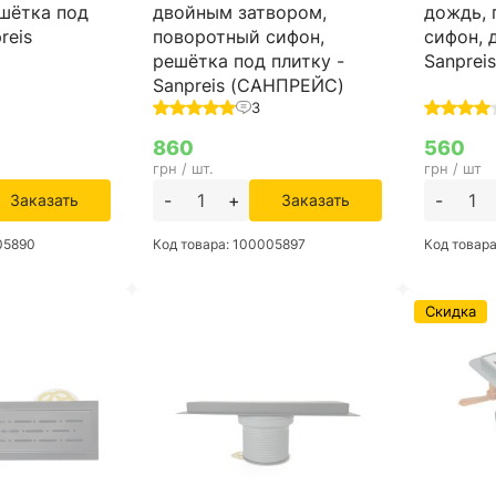
ешётка под
двойным затвором,
дождь,
reis
поворотный сифон,
сифон, 
решётка под плитку -
Sanprei
Sanpreis (САНПРЕЙС)
3
860
560
грн / шт.
грн / шт
-
+
-
Заказать
Заказать
05890
Код товара: 100005897
Код товар
Скидка