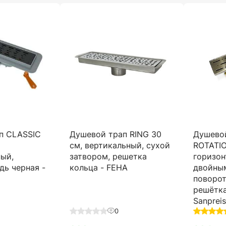
п CLASSIC
Душевой трап RING 30
Душево
,
см, вертикальный, сухой
ROTATIO
ный,
затвором, решетка
горизон
дь черная -
кольца - FEHA
двойны
поворот
решётка
Sanprei
0