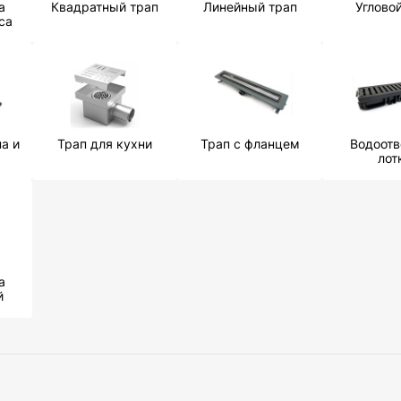
а
Квадратный трап
Линейный трап
Углово
са
а и
Трап для кухни
Трап с фланцем
Водоот
лот
а
й