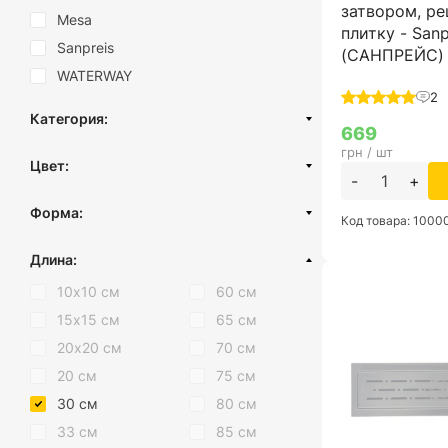
затвором, р
Mesa
плитку - Sanp
Sanpreis
(САНПРЕЙС)
WATERWAY
2
Категория:
669
Трапы для душа
грн / шт
Цвет:
Душевые трапы Evimetal
-
+
Черный
Трап для балкона и террасы
Форма:
Код товара: 1000
Белый
Квадратная
Хром
Длина:
Прямоугольная
Золото
10х10 см
60 см
Треугольная
Бронза
15х15 см
65 см
Серебро
20х20 см
70 см
20 см
75 см
30 см
80 см
33 см
85 см