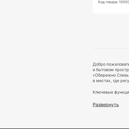
Код товара: 100
Добро пожаловать
и бытовом простр
«Обережно Слизьк
в местах, где ре
Ключевые функци
1. Предотвращени
Развернуть
эффективно преду
2. Максимальная 
означает, что ва