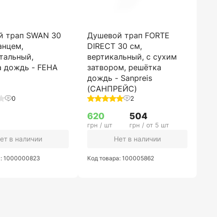
й трап SWAN 30
Душевой трап FORTE
анцем,
DIRECT 30 см,
тальный,
вертикальный, с сухим
 дождь - FEHA
затвором, решётка
дождь - Sanpreis
(САНПРЕЙС)
0
2
620
504
грн / шт
грн / от 5 шт
ет в наличии
Нет в наличии
а: 1000000823
Код товара: 100005862