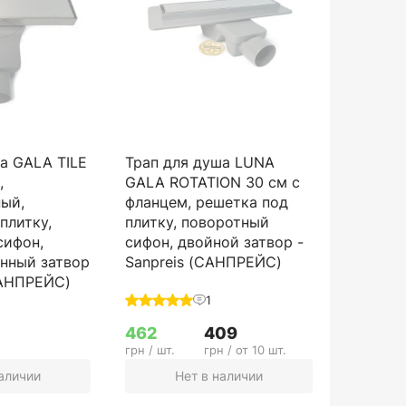
а GALA TILE
Трап для душа LUNA
,
GALA ROTATION 30 см с
ный,
фланцем, решетка под
плитку,
плитку, поворотный
сифон,
сифон, двойной затвор -
нный затвор
Sanpreis (САНПРЕЙС)
САНПРЕЙС)
1
462
409
грн / шт.
грн / от 10 шт.
наличии
Нет в наличии