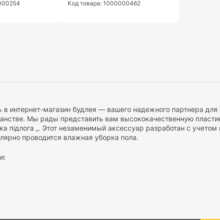
0000254
Код товара: 1000000462
 в интернет-магазин будлея — вашего надежного партнера для
анстве. Мы рады представить вам высококачественную пластик
а підлога „. Этот незаменимый аксессуар разработан с учетом
гулярно проводится влажная уборка пола.
и:
е травм: Наша табличка разработана с одной целью — обеспечи
преждает о скользкой поверхности, предотвращая потенциальн
видимость: Подчеркнуто яркий желтый цвет таблички обеспечи
ше предупреждение о скользкой поверхности будет замечено и у