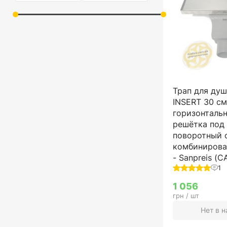
Трап для душ
INSERT 30 см
горизонталь
решётка под 
поворотный 
комбинирова
- Sanpreis (
1
1 056
грн / шт
Нет в 