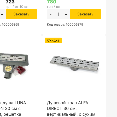
723
780
грн / от 10 шт
грн / шт
+
-
+
Заказать
Заказать
а: 100005869
Код товара: 100005879
Скидка
я душа LUNA
Душевой трап ALFA
N 30 см с
DIRECT 30 см,
, решетка
вертикальный, с сухим