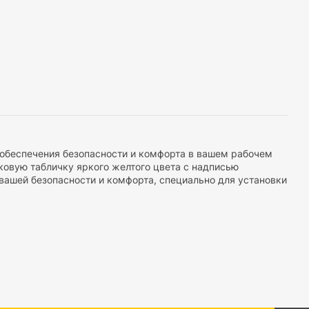
 обеспечения безопасности и комфорта в вашем рабочем
овую табличку яркого желтого цвета с надписью
 вашей безопасности и комфорта, специально для установки
ть безопасность. После влажной уборки помещений, она
ые травмы среди посетителей и персонала.
вает высокую видимость даже на интуитивном уровне. Это
чтено.