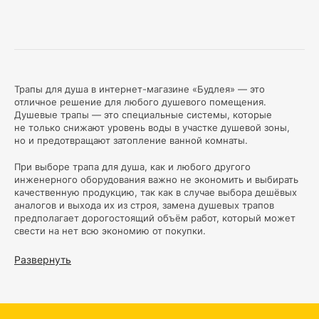
Трапы для душа в интернет-магазине «Будлея» — это
отличное решение для любого душевого помещения.
Душевые трапы — это специальные системы, которые
не только снижают уровень воды в участке душевой зоны,
но и предотвращают затопление ванной комнаты.
При выборе трапа для душа, как и любого другого
инженерного оборудования важно не экономить и выбирать
качественную продукцию, так как в случае выбора дешёвых
аналогов и выхода их из строя, замена душевых трапов
предполагает дорогостоящий объём работ, который может
свести на нет всю экономию от покупки.
В нашем магазине представлен широкий ассортимент
Развернуть
душевых трапов различных размеров, форм и материалов.
Основными ключевыми функциями, которые делают трапы
для душа такими популярными, являются качественное
водоотведение, удобство обслуживания трапа для душа,