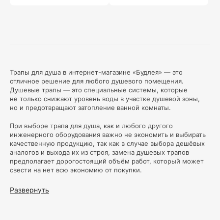
Трапы для душа в интернет-магазине «Будлея» — это
отличное решение для любого душевого помещения.
Душевые трапы — это специальные системы, которые
не только снижают уровень воды в участке душевой зоны,
но и предотвращают затопление ванной комнаты.
При выборе трапа для душа, как и любого другого
инженерного оборудования важно не экономить и выбирать
качественную продукцию, так как в случае выбора дешёвых
аналогов и выхода их из строя, замена душевых трапов
предполагает дорогостоящий объём работ, который может
свести на нет всю экономию от покупки.
В нашем магазине представлен широкий ассортимент
Развернуть
душевых трапов различных размеров, форм и материалов.
Основными ключевыми функциями, которые делают трапы
для душа такими популярными, являются качественное