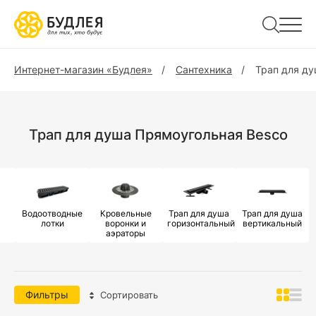
Интернет-магазин «Будлея»
Сантехника
Трап для д
Трап для душа Прямоугольная Besco
Водоотводные
Кровельные
Трап для душа
Трап для душа
лотки
воронки и
горизонтальный
вертикальный
аэраторы
Фильтры
Сортировать