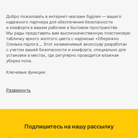
Добро пожаловать в интернет-магазин будлея — вашего
надежного партнера для обеспечения безопасности
и комфорта в вашем рабочем и бытовом пространстве.
Мы рады представить вам высококачественную пластиковую
табличку яркого желтого цвета с надписью «Обережно
Слизька підлога „. Этот незаменимый аксессуар разработан
с учетом вашей безопасности и комфорта, специально для
установки в местах, где регулярно проводится влажная
уборка пола.
Ключевые функции:
1. Предотвращение травм: Наша табличка разработана
с одной целью — обеспечить безопасность. После влажной
Развернуть
уборки помещений, она эффективно предупреждает
о скользкой поверхности, предотвращая потенциальные
травмы среди посетителей и персонала.
2. Максимальная видимость: Подчеркнуто яркий желтый
цвет таблички обеспечивает высокую видимость даже
Подпишитесь на нашу рассылку
на интуитивном уровне. Это означает, что ваше
предупреждение о скользкой поверхности будет замечено