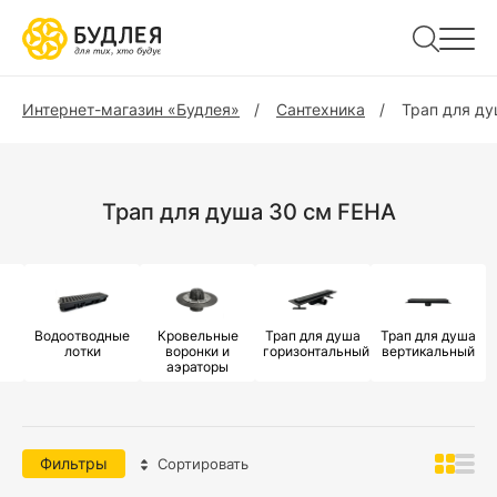
Интернет-магазин «Будлея»
Сантехника
Трап для д
Трап для душа 30 см FEHA
Водоотводные
Кровельные
Трап для душа
Трап для душа
лотки
воронки и
горизонтальный
вертикальный
аэраторы
Фильтры
Сортировать