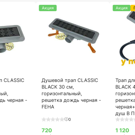
Акция
Акция
п CLASSIC
Душевой трап CLASSIC
Трап дл
,
BLACK 30 см,
BLACK 4
ный,
горизонтальный,
горизон
дь черная -
решетка дождь черная -
решетк
FEHA
черная+
душ В 
0
720
1 120