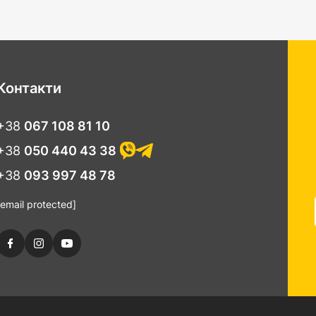
ые делают трапы для душа такими популярными, являются водо
отам, щелочам и химическим средствам. Они также обладают от
службы вашего трапа для душа.
Контакти
+38
067 108 81 10
+38
050 440 43 38
+38
093 997 48 78
[email protected]