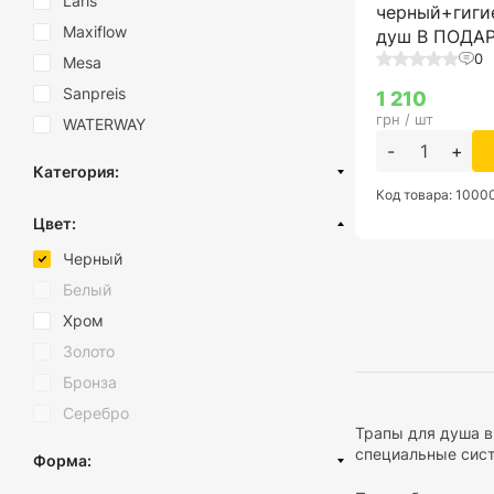
Laris
черный+гиги
Maxiflow
душ В ПОДАР
0
Mesa
Sanpreis
1 210
грн / шт
WATERWAY
-
+
Категория:
Код товара: 100
Трапы для душа
Цвет:
Душевые трапы Evimetal
Черный
Трап для балкона и террасы
Белый
Хром
Золото
Бронза
Серебро
Трапы для душа в
специальные сист
Форма: