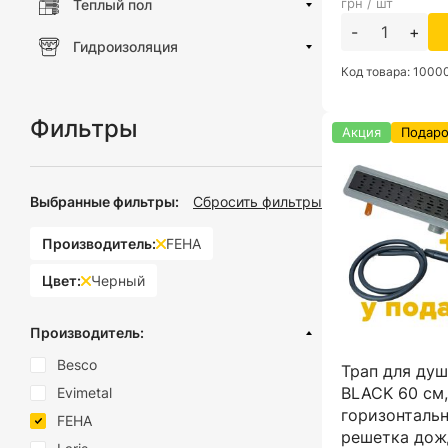
грн / шт
Теплый пол
-
+
Гидроизоляция
Код товара: 100
Фильтры
Акция
Подар
Выбранные фильтры:
Сбросить фильтры
Производитель:
FEHA
Цвет:
Черный
Производитель:
Besco
Трап для ду
BLACK 60 см
Evimetal
горизонталь
FEHA
решетка дож