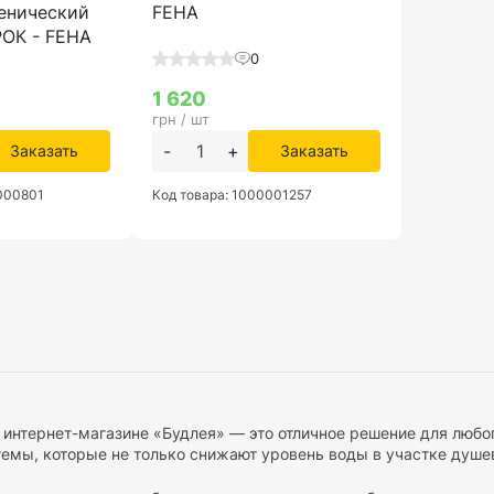
енический
FEHA
ОК - FEHA
0
1 620
грн / шт
-
+
Заказать
Заказать
0000801
Код товара: 1000001257
 интернет-магазине «Будлея» — это отличное решение для люб
емы, которые не только снижают уровень воды в участке душев