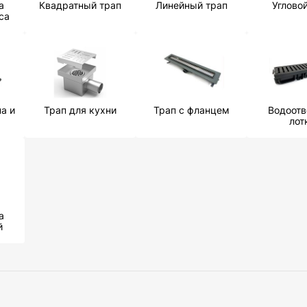
а
Квадратный трап
Линейный трап
Углово
са
а и
Трап для кухни
Трап с фланцем
Водоот
лот
а
й