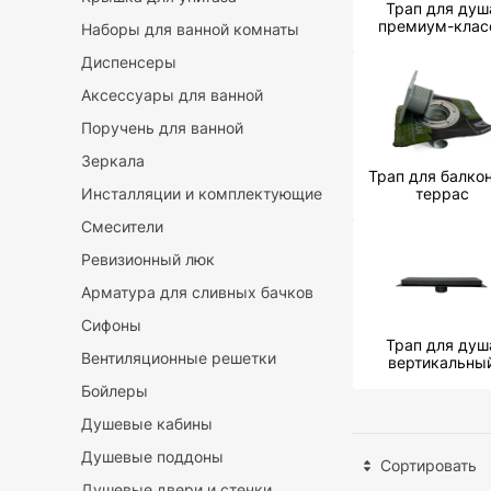
Трап для душ
премиум-клас
Наборы для ванной комнаты
Диспенсеры
Аксессуары для ванной
Поручень для ванной
Зеркала
Трап для балкон
Инсталляции и комплектующие
террас
Смесители
Ревизионный люк
Арматура для сливных бачков
Сифоны
Трап для душ
Вентиляционные решетки
вертикальны
Бойлеры
Душевые кабины
Душевые поддоны
Сортировать
Душевые двери и стенки