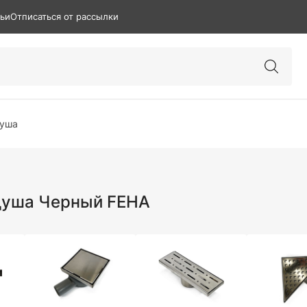
тьи
Отписаться от рассылки
душа
душа Черный FEHA