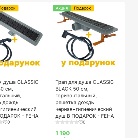
Подарок
Акция
Подарок
я душа CLASSIC
Трап для душа CLASSIC
0 см,
BLACK 50 см,
тальный,
горизонтальный,
а дождь
решетка дождь
гигиенический
черная+гигиенический
ПОДАРОК - FEHA
душ В ПОДАРОК - FEHA
0
0
1 190