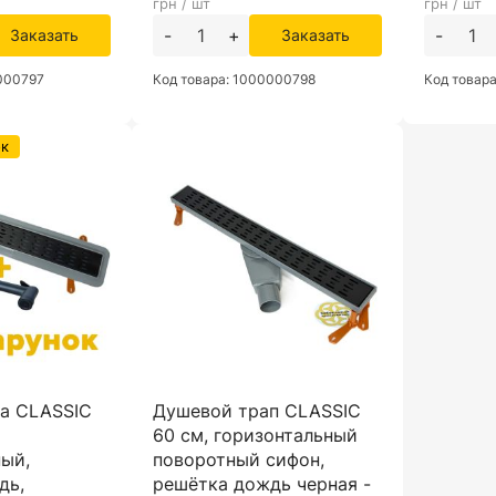
грн / шт
грн / шт
-
+
-
Заказать
Заказать
0000797
Код товара: 1000000798
Код товар
ок
ша CLASSIC
Душевой трап CLASSIC
,
60 см, горизонтальный
ный,
поворотный сифон,
дь,
решётка дождь черная -