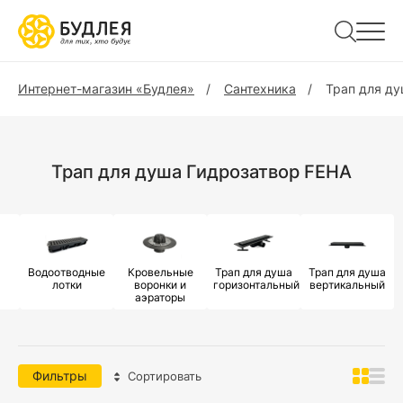
Интернет-магазин «Будлея»
Сантехника
Трап для д
Трап для душа Гидрозатвор FEHA
Водоотводные
Кровельные
Трап для душа
Трап для душа
лотки
воронки и
горизонтальный
вертикальный
аэраторы
Фильтры
Сортировать