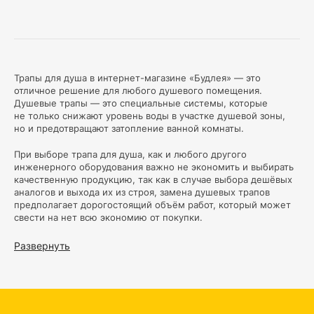
Трапы для душа в интернет-магазине «Будлея» — это
отличное решение для любого душевого помещения.
Душевые трапы — это специальные системы, которые
не только снижают уровень воды в участке душевой зоны,
но и предотвращают затопление ванной комнаты.
При выборе трапа для душа, как и любого другого
инженерного оборудования важно не экономить и выбирать
качественную продукцию, так как в случае выбора дешёвых
аналогов и выхода их из строя, замена душевых трапов
предполагает дорогостоящий объём работ, который может
свести на нет всю экономию от покупки.
В нашем магазине представлен широкий ассортимент
Развернуть
душевых трапов различных размеров, форм и материалов.
Основными ключевыми функциями, которые делают трапы
для душа такими популярными, являются качественное
водоотведение, удобство обслуживания трапа для душа,
высокая устойчивость к различным кислотам, щелочам