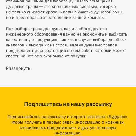
отличное решение для любого душевого помещения.
Душевые трапы — это специальные системы, которые
не только снижают уровень воды в участке душевой зоны,
но и предотвращают затопление ванной комнаты.
При выборе трапа для душа, как и любого другого
инженерного оборудования важно не экономить и выбирать
качественную продукцию, так как в случае выбора дешёвых
аналогов и выхода их из строя, замена душевых трапов
предполагает дорогостоящий объём работ, который может
свести на нет всю экономию от покупки.
В нашем магазине представлен широкий ассортимент
Развернуть
душевых трапов различных размеров, форм и материалов.
Основными ключевыми функциями, которые делают трапы
для душа такими популярными, являются качественное
водоотведение, удобство обслуживания трапа для душа,
высокая устойчивость к различным кислотам, щелочам
и химическим средствам, возможность долгие годы
Подпишитесь на нашу рассылку
сохранять привлекательный вид независимо от качества или
жёсткости воды. Они также обладают отличной защитой
от коррозии, которая обеспечивает длительный срок службы
Подписывайтесь на рассылку интернет-магазина «Буддлея»,
вашего трапа для душа.
чтобы получать в первых рядах информацию о новинках,
специальных предложениях и другую полезную
У нас вы найдете трапы для душа разных форм и материалов,
информацию.