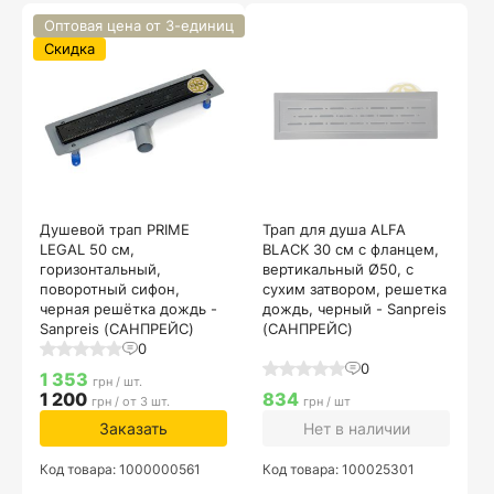
Оптовая цена от 3-единиц
Скидка
Душевой трап PRIME
Трап для душа ALFA
LEGAL 50 см,
BLACK 30 см с фланцем,
горизонтальный,
вертикальный Ø50, с
поворотный сифон,
сухим затвором, решетка
черная решётка дождь -
дождь, черный - Sanpreis
Sanpreis (САНПРЕЙС)
(САНПРЕЙС)
0
0
1 353
грн / шт.
1 200
834
грн / от 3 шт.
грн / шт
Заказать
Нет в наличии
Код товара: 1000000561
Код товара: 100025301