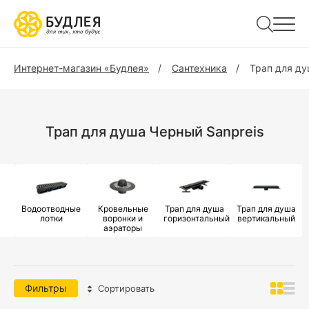
Интернет-магазин «Будлея»
Сантехника
Трап для д
Трап для душа Черный Sanpreis
Водоотводные
Кровельные
Трап для душа
Трап для душа
лотки
воронки и
горизонтальный
вертикальный
аэраторы
Фильтры
Сортировать