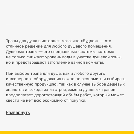
Трапы для душа в интернет-магазине «Будлея» — это
отличное решение для любого душевого помещения.
Душевые трапы — это специальные системы, которые
не только снижают уровень воды в участке душевой зоны,
но и предотвращают затопление ванной комнаты.
При выборе трапа для душа, как и любого другого
инженерного оборудования важно не экономить и выбирать
качественную продукцию, так как в случае выбора дешёвых
аналогов и выхода их из строя, замена душевых трапов
предполагает дорогостоящий объём работ, который может
свести на нет всю экономию от покупки.
В нашем магазине представлен широкий ассортимент
Развернуть
душевых трапов различных размеров, форм и материалов.
Основными ключевыми функциями, которые делают трапы
для душа такими популярными, являются качественное
водоотведение, удобство обслуживания трапа для душа,