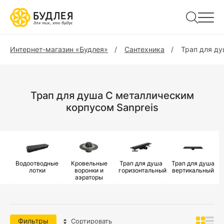
Интернет-магазин «Будлея»
Сантехника
Трап для д
Трап для душа С металлическим
корпусом Sanpreis
Водоотводные
Кровельные
Трап для душа
Трап для душа
лотки
воронки и
горизонтальный
вертикальный
аэраторы
Фильтры
Сортировать