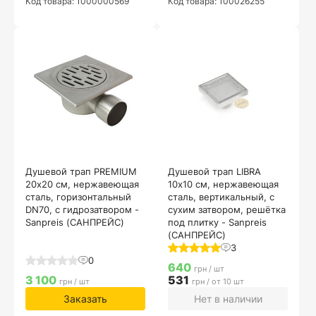
Код товара: 1000000569
Код товара: 100026255
Душевой трап PREMIUM
Душевой трап LIBRA
20х20 см, нержавеющая
10х10 см, нержавеющая
сталь, горизонтальный
сталь, вертикальный, с
DN70, с гидрозатвором -
сухим затвором, решётка
Sanpreis (САНПРЕЙС)
под плитку - Sanpreis
(САНПРЕЙС)
3
0
640
грн / шт
3 100
531
грн / шт
грн / от 10 шт
Заказать
Нет в наличии