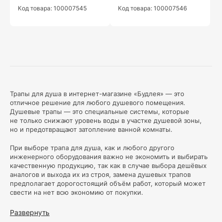
Код товара: 100007545
Код товара: 100007546
Трапы для душа в интернет-магазине «Будлея» — это
отличное решение для любого душевого помещения.
Душевые трапы — это специальные системы, которые
не только снижают уровень воды в участке душевой зоны,
но и предотвращают затопление ванной комнаты.
При выборе трапа для душа, как и любого другого
инженерного оборудования важно не экономить и выбирать
качественную продукцию, так как в случае выбора дешёвых
аналогов и выхода их из строя, замена душевых трапов
предполагает дорогостоящий объём работ, который может
свести на нет всю экономию от покупки.
В нашем магазине представлен широкий ассортимент
Развернуть
душевых трапов различных размеров, форм и материалов.